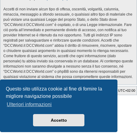
Accetti di non inviare alcun tipo di offesa, oscenità, volgarità, calunnia,
minaccia, messaggio a sfondo sessuale, o qualsiasi altro tipo di materiale che
può violare una qualsiasi Legge del proprio Stato, o dello Stato dove
“DCCWorld.it DCCWorld.com” è ospitato, o di una Legge internazionale. Fare
ciò porta all’immediato e permanente divieto di accesso, con notifica al tuo
provider Internet se è ritenuto da noi opportuno. Tutti gli indirizzi IP sono
registrati per salvaguardare e rinforzare queste condizioni. Accetti che
“DCCWorld.it DCCWorld.com” abbia il diritto di rimuovere, riscrivere, spostare
o chiudere qualsiasi argomento in qualsiasi momento lo ritenga necessario.
Come fruitore di questo servizio, accetti che ogni informazione (dato
personale) tu abbia inviato sia conservata in un database. Al contempo queste
informazioni non saranno divulgate a nessuno senza il tuo consenso, né
“DCCWorld.it DCCWorld.com” o phpBB sono da ritenersi responsabili per
qualsiasi violazione al sistema che possa compromettere queste informazioni.
Questo sito utilizza cookie al fine di fornire la
Indice
Cancella cookie
Tutti gli orari sono
UTC+02:00
migliore navigazione possibile
Style Developer by ©
GTA game
Forum.
Ulteriori informazioni
Creato da
phpBB
® Forum Software © phpBB Limited
Traduzione Italiana
phpBB-Italia.it
Privacy
|
Condizioni
Accetto