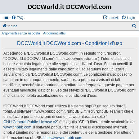
DCCWorld.it DCCWorld.com
FAQ
Iscriviti
Login
Indice
Argomenti senza risposta
Argomenti attivi
e
r
DCCWorld.it DCCWorld.com - Condizioni d’uso
c
Accedendo a “DCCWorld.it DCCWorld.com” (in seguito “noi”, “nostro”,
a
“DCCWorld.it DCCWorld.com”, “https://dccworld.it/forum”), l’utente accetta di
essere vincolato legalmente alle seguenti condizioni d’uso. Se non accetti di
essere limitato legalmente dalle condizioni d’uso seguenti non utilizzare i
servizi offerti da “DCCWorld.it DCCWorld.com”. Le condizioni d’uso possono
cambiare in qualunque momento, sarà nostra premura avvisarti di tali
modifiche, benché sia opportuno controllare con frequenza queste pagine per
eventuali modifiche, dato che l’uso dei servizi di “DCCWorld.it DCCWorld.com”
implica la completa accettazione delle condizioni d’uso.
“DCCWorld.it DCCWorld.com” utilizza il sistema phpBB (in seguito “loro”,
“phpBB software”, “www.phpbb.com”, “phpBB Limited”, “phpBB Teams”) che è
un software per la creazione di comunità web rilasciata sotto “
GNU General Public License v2
” (in seguito “GPL”) liberamente scaricabile da
www.phpbb.com
. Il software phpBB facilita le aree di discussione internet;
phpBB Limited non è responsabile dei contenuti e della gestione. Per ulteriori
informazioni su phpBB:
https://www.phpbb.com
.