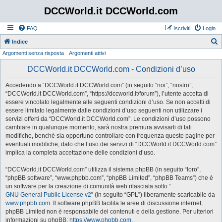
DCCWorld.it DCCWorld.com
FAQ
Iscriviti
Login
Indice
Argomenti senza risposta
Argomenti attivi
e
r
DCCWorld.it DCCWorld.com - Condizioni d’uso
c
Accedendo a “DCCWorld.it DCCWorld.com” (in seguito “noi”, “nostro”,
a
“DCCWorld.it DCCWorld.com”, “https://dccworld.it/forum”), l’utente accetta di
essere vincolato legalmente alle seguenti condizioni d’uso. Se non accetti di
essere limitato legalmente dalle condizioni d’uso seguenti non utilizzare i
servizi offerti da “DCCWorld.it DCCWorld.com”. Le condizioni d’uso possono
cambiare in qualunque momento, sarà nostra premura avvisarti di tali
modifiche, benché sia opportuno controllare con frequenza queste pagine per
eventuali modifiche, dato che l’uso dei servizi di “DCCWorld.it DCCWorld.com”
implica la completa accettazione delle condizioni d’uso.
“DCCWorld.it DCCWorld.com” utilizza il sistema phpBB (in seguito “loro”,
“phpBB software”, “www.phpbb.com”, “phpBB Limited”, “phpBB Teams”) che è
un software per la creazione di comunità web rilasciata sotto “
GNU General Public License v2
” (in seguito “GPL”) liberamente scaricabile da
www.phpbb.com
. Il software phpBB facilita le aree di discussione internet;
phpBB Limited non è responsabile dei contenuti e della gestione. Per ulteriori
informazioni su phpBB:
https://www.phpbb.com
.