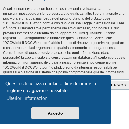
Accetti di non inviare alcun tipo di offesa, oscenità, volgarità, calunnia,
minaccia, messaggio a sfondo sessuale, o qualsiasi altro tipo di materiale che
può violare una qualsiasi Legge del proprio Stato, o dello Stato dove
“DCCWorld.it DCCWorld.com” è ospitato, o di una Legge internazionale. Fare
ciò porta all’immediato e permanente divieto di accesso, con notifica al tuo
provider Internet se è ritenuto da noi opportuno. Tutti gli indirizzi IP sono
registrati per salvaguardare e rinforzare queste condizioni. Accetti che
“DCCWorld.it DCCWorld.com” abbia il diritto di rimuovere, riscrivere, spostare
o chiudere qualsiasi argomento in qualsiasi momento lo ritenga necessario.
Come fruitore di questo servizio, accetti che ogni informazione (dato
personale) tu abbia inviato sia conservata in un database. Al contempo queste
informazioni non saranno divulgate a nessuno senza il tuo consenso, né
“DCCWorld.it DCCWorld.com” o phpBB sono da ritenersi responsabili per
qualsiasi violazione al sistema che possa compromettere queste informazioni.
Questo sito utilizza cookie al fine di fornire la
Indice
Cancella cookie
Tutti gli orari sono
UTC+02:00
migliore navigazione possibile
Style Developer by ©
GTA game
Forum.
Ulteriori informazioni
Creato da
phpBB
® Forum Software © phpBB Limited
Traduzione Italiana
phpBB-Italia.it
Privacy
|
Condizioni
Accetto