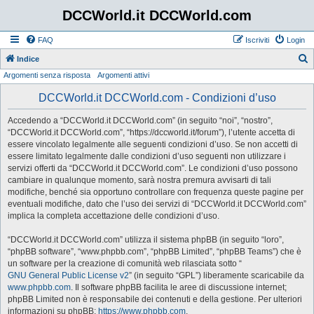
DCCWorld.it DCCWorld.com
FAQ
Iscriviti
Login
Indice
Argomenti senza risposta
Argomenti attivi
e
r
DCCWorld.it DCCWorld.com - Condizioni d’uso
c
Accedendo a “DCCWorld.it DCCWorld.com” (in seguito “noi”, “nostro”,
a
“DCCWorld.it DCCWorld.com”, “https://dccworld.it/forum”), l’utente accetta di
essere vincolato legalmente alle seguenti condizioni d’uso. Se non accetti di
essere limitato legalmente dalle condizioni d’uso seguenti non utilizzare i
servizi offerti da “DCCWorld.it DCCWorld.com”. Le condizioni d’uso possono
cambiare in qualunque momento, sarà nostra premura avvisarti di tali
modifiche, benché sia opportuno controllare con frequenza queste pagine per
eventuali modifiche, dato che l’uso dei servizi di “DCCWorld.it DCCWorld.com”
implica la completa accettazione delle condizioni d’uso.
“DCCWorld.it DCCWorld.com” utilizza il sistema phpBB (in seguito “loro”,
“phpBB software”, “www.phpbb.com”, “phpBB Limited”, “phpBB Teams”) che è
un software per la creazione di comunità web rilasciata sotto “
GNU General Public License v2
” (in seguito “GPL”) liberamente scaricabile da
www.phpbb.com
. Il software phpBB facilita le aree di discussione internet;
phpBB Limited non è responsabile dei contenuti e della gestione. Per ulteriori
informazioni su phpBB:
https://www.phpbb.com
.