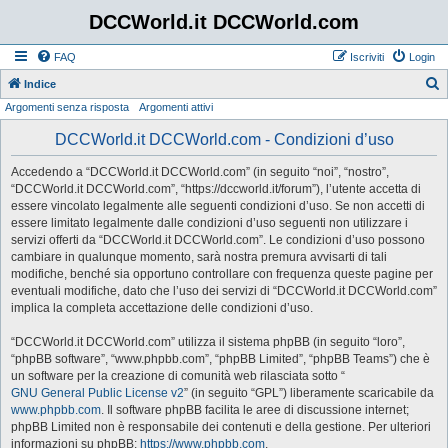
DCCWorld.it DCCWorld.com
FAQ
Iscriviti
Login
Indice
Argomenti senza risposta
Argomenti attivi
e
r
DCCWorld.it DCCWorld.com - Condizioni d’uso
c
Accedendo a “DCCWorld.it DCCWorld.com” (in seguito “noi”, “nostro”,
a
“DCCWorld.it DCCWorld.com”, “https://dccworld.it/forum”), l’utente accetta di
essere vincolato legalmente alle seguenti condizioni d’uso. Se non accetti di
essere limitato legalmente dalle condizioni d’uso seguenti non utilizzare i
servizi offerti da “DCCWorld.it DCCWorld.com”. Le condizioni d’uso possono
cambiare in qualunque momento, sarà nostra premura avvisarti di tali
modifiche, benché sia opportuno controllare con frequenza queste pagine per
eventuali modifiche, dato che l’uso dei servizi di “DCCWorld.it DCCWorld.com”
implica la completa accettazione delle condizioni d’uso.
“DCCWorld.it DCCWorld.com” utilizza il sistema phpBB (in seguito “loro”,
“phpBB software”, “www.phpbb.com”, “phpBB Limited”, “phpBB Teams”) che è
un software per la creazione di comunità web rilasciata sotto “
GNU General Public License v2
” (in seguito “GPL”) liberamente scaricabile da
www.phpbb.com
. Il software phpBB facilita le aree di discussione internet;
phpBB Limited non è responsabile dei contenuti e della gestione. Per ulteriori
informazioni su phpBB:
https://www.phpbb.com
.