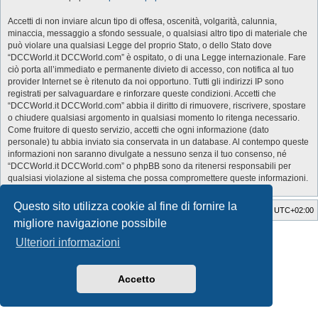
Accetti di non inviare alcun tipo di offesa, oscenità, volgarità, calunnia,
minaccia, messaggio a sfondo sessuale, o qualsiasi altro tipo di materiale che
può violare una qualsiasi Legge del proprio Stato, o dello Stato dove
“DCCWorld.it DCCWorld.com” è ospitato, o di una Legge internazionale. Fare
ciò porta all’immediato e permanente divieto di accesso, con notifica al tuo
provider Internet se è ritenuto da noi opportuno. Tutti gli indirizzi IP sono
registrati per salvaguardare e rinforzare queste condizioni. Accetti che
“DCCWorld.it DCCWorld.com” abbia il diritto di rimuovere, riscrivere, spostare
o chiudere qualsiasi argomento in qualsiasi momento lo ritenga necessario.
Come fruitore di questo servizio, accetti che ogni informazione (dato
personale) tu abbia inviato sia conservata in un database. Al contempo queste
informazioni non saranno divulgate a nessuno senza il tuo consenso, né
“DCCWorld.it DCCWorld.com” o phpBB sono da ritenersi responsabili per
qualsiasi violazione al sistema che possa compromettere queste informazioni.
Questo sito utilizza cookie al fine di fornire la
Indice
Cancella cookie
Tutti gli orari sono
UTC+02:00
migliore navigazione possibile
Style Developer by ©
GTA game
Forum.
Ulteriori informazioni
Creato da
phpBB
® Forum Software © phpBB Limited
Traduzione Italiana
phpBB-Italia.it
Privacy
|
Condizioni
Accetto