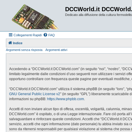
DCCWorld.it DCCWorld
Dedicato alla diffusione della cultura fermodellist
Collegamenti Rapidi
FAQ
Indice
Argomenti senza risposta
Argomenti attivi
Accedendo a “DCCWorld.it DCCWorld.com” (in seguito “noi”, “nostro”, “DCCWorl
limitato legalmente dalle condizioni d’uso seguenti non utilizzare i servizi
opportuno controllare con frequenza queste pagine per eventuali modifiche, 
“DCCWorld.it DCCWorld.com” utilizza il sistema phpBB (in seguito “loro”, “p
GNU General Public License v2
” (in seguito “GPL”) liberamente scaricabile 
informazioni su phpBB:
https://www.phpbb.com
.
Accetti di non inviare alcun tipo di offesa, oscenità, volgarità, calunnia, mi
DCCWorld.com” è ospitato, o di una Legge internazionale. Fare ciò porta all’imm
salvaguardare e rinforzare queste condizioni. Accetti che “DCCWorld.it DCCWo
servizio, accetti che ogni informazione (dato personale) tu abbia inviato 
sono da ritenersi responsabili per qualsiasi violazione al sistema che possa