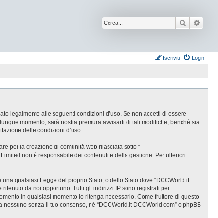
Cerca
Ricer
Iscriviti
Login
ato legalmente alle seguenti condizioni d’uso. Se non accetti di essere
alunque momento, sarà nostra premura avvisarti di tali modifiche, benché sia
tazione delle condizioni d’uso.
e per la creazione di comunità web rilasciata sotto “
B Limited non è responsabile dei contenuti e della gestione. Per ulteriori
are una qualsiasi Legge del proprio Stato, o dello Stato dove “DCCWorld.it
tenuto da noi opportuno. Tutti gli indirizzi IP sono registrati per
rgomento in qualsiasi momento lo ritenga necessario. Come fruitore di questo
gate a nessuno senza il tuo consenso, né “DCCWorld.it DCCWorld.com” o phpBB