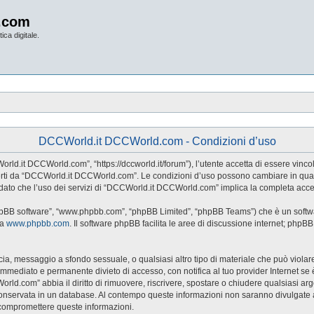
.com
ica digitale.
DCCWorld.it DCCWorld.com - Condizioni d’uso
d.it DCCWorld.com”, “https://dccworld.it/forum”), l’utente accetta di essere vincol
 offerti da “DCCWorld.it DCCWorld.com”. Le condizioni d’uso possono cambiare in qu
dato che l’uso dei servizi di “DCCWorld.it DCCWorld.com” implica la completa accet
hpBB software”, “www.phpbb.com”, “phpBB Limited”, “phpBB Teams”) che è un softwar
da
www.phpbb.com
. Il software phpBB facilita le aree di discussione internet; phpB
naccia, messaggio a sfondo sessuale, o qualsiasi altro tipo di materiale che può viol
ediato e permanente divieto di accesso, con notifica al tuo provider Internet se è ri
rld.com” abbia il diritto di rimuovere, riscrivere, spostare o chiudere qualsiasi a
sia conservata in un database. Al contempo queste informazioni non saranno divul
 compromettere queste informazioni.