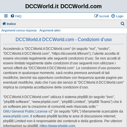
DCCWorld.it DCCWorld.com
FAQ
Iscriviti
Login
Indice
Argomenti senza risposta
Argomenti attivi
e
r
DCCWorld.it DCCWorld.com - Condizioni d’uso
c
Accedendo a “DCCWorld.it DCCWorld.com” (in seguito “noi”, “nostro”,
a
“DCCWorld.it DCCWorld.com”, “https://dccworld.it/forum”), l’utente accetta di
essere vincolato legalmente alle seguenti condizioni d’uso. Se non accetti di
essere limitato legalmente dalle condizioni d’uso seguenti non utilizzare i
servizi offerti da “DCCWorld.it DCCWorld.com”. Le condizioni d’uso possono
cambiare in qualunque momento, sarà nostra premura avvisarti di tali
modifiche, benché sia opportuno controllare con frequenza queste pagine per
eventuali modifiche, dato che l’uso dei servizi di “DCCWorld.it DCCWorld.com”
implica la completa accettazione delle condizioni d’uso.
“DCCWorld.it DCCWorld.com” utilizza il sistema phpBB (in seguito “loro”,
“phpBB software”, “www.phpbb.com”, “phpBB Limited”, “phpBB Teams”) che è
un software per la creazione di comunità web rilasciata sotto “
GNU General Public License v2
” (in seguito “GPL”) liberamente scaricabile da
www.phpbb.com
. Il software phpBB facilita le aree di discussione internet;
phpBB Limited non è responsabile dei contenuti e della gestione. Per ulteriori
informazioni su phpBB:
https://www.phpbb.com
.