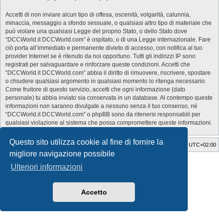
Accetti di non inviare alcun tipo di offesa, oscenità, volgarità, calunnia,
minaccia, messaggio a sfondo sessuale, o qualsiasi altro tipo di materiale che
può violare una qualsiasi Legge del proprio Stato, o dello Stato dove
“DCCWorld.it DCCWorld.com” è ospitato, o di una Legge internazionale. Fare
ciò porta all’immediato e permanente divieto di accesso, con notifica al tuo
provider Internet se è ritenuto da noi opportuno. Tutti gli indirizzi IP sono
registrati per salvaguardare e rinforzare queste condizioni. Accetti che
“DCCWorld.it DCCWorld.com” abbia il diritto di rimuovere, riscrivere, spostare
o chiudere qualsiasi argomento in qualsiasi momento lo ritenga necessario.
Come fruitore di questo servizio, accetti che ogni informazione (dato
personale) tu abbia inviato sia conservata in un database. Al contempo queste
informazioni non saranno divulgate a nessuno senza il tuo consenso, né
“DCCWorld.it DCCWorld.com” o phpBB sono da ritenersi responsabili per
qualsiasi violazione al sistema che possa compromettere queste informazioni.
Questo sito utilizza cookie al fine di fornire la
Indice
Cancella cookie
Tutti gli orari sono
UTC+02:00
migliore navigazione possibile
Style Developer by ©
GTA game
Forum.
Ulteriori informazioni
Creato da
phpBB
® Forum Software © phpBB Limited
Traduzione Italiana
phpBB-Italia.it
Privacy
|
Condizioni
Accetto