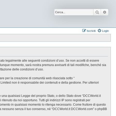
Cerca
Ricer
Iscriviti
Login
ato legalmente alle seguenti condizioni d’uso. Se non accetti di essere
alunque momento, sarà nostra premura avvisarti di tali modifiche, benché sia
tazione delle condizioni d’uso.
e per la creazione di comunità web rilasciata sotto “
B Limited non è responsabile dei contenuti e della gestione. Per ulteriori
are una qualsiasi Legge del proprio Stato, o dello Stato dove “DCCWorld.it
tenuto da noi opportuno. Tutti gli indirizzi IP sono registrati per
rgomento in qualsiasi momento lo ritenga necessario. Come fruitore di questo
gate a nessuno senza il tuo consenso, né “DCCWorld.it DCCWorld.com” o phpBB