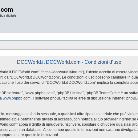
.com
ica digitale.
DCCWorld.it DCCWorld.com - Condizioni d’uso
d.it DCCWorld.com”, “https://dccworld.it/forum”), l’utente accetta di essere vincol
 offerti da “DCCWorld.it DCCWorld.com”. Le condizioni d’uso possono cambiare in qu
dato che l’uso dei servizi di “DCCWorld.it DCCWorld.com” implica la completa accet
hpBB software”, “www.phpbb.com”, “phpBB Limited”, “phpBB Teams”) che è un softwar
da
www.phpbb.com
. Il software phpBB facilita le aree di discussione internet; phpB
naccia, messaggio a sfondo sessuale, o qualsiasi altro tipo di materiale che può viol
ediato e permanente divieto di accesso, con notifica al tuo provider Internet se è ri
rld.com” abbia il diritto di rimuovere, riscrivere, spostare o chiudere qualsiasi a
sia conservata in un database. Al contempo queste informazioni non saranno divul
 compromettere queste informazioni.