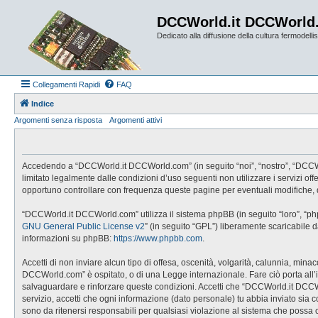
DCCWorld.it DCCWorld
Dedicato alla diffusione della cultura fermodellist
Collegamenti Rapidi
FAQ
Indice
Argomenti senza risposta
Argomenti attivi
Accedendo a “DCCWorld.it DCCWorld.com” (in seguito “noi”, “nostro”, “DCCWorl
limitato legalmente dalle condizioni d’uso seguenti non utilizzare i servizi
opportuno controllare con frequenza queste pagine per eventuali modifiche, 
“DCCWorld.it DCCWorld.com” utilizza il sistema phpBB (in seguito “loro”, “p
GNU General Public License v2
” (in seguito “GPL”) liberamente scaricabile 
informazioni su phpBB:
https://www.phpbb.com
.
Accetti di non inviare alcun tipo di offesa, oscenità, volgarità, calunnia, mi
DCCWorld.com” è ospitato, o di una Legge internazionale. Fare ciò porta all’imm
salvaguardare e rinforzare queste condizioni. Accetti che “DCCWorld.it DCCWo
servizio, accetti che ogni informazione (dato personale) tu abbia inviato 
sono da ritenersi responsabili per qualsiasi violazione al sistema che possa