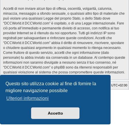
Accetti di non inviare alcun tipo di offesa, oscenità, volgarità, calunnia,
minaccia, messaggio a sfondo sessuale, o qualsiasi altro tipo di materiale che
può violare una qualsiasi Legge del proprio Stato, o dello Stato dove
“DCCWorld.it DCCWorld.com” è ospitato, o di una Legge internazionale. Fare
ciò porta all’immediato e permanente divieto di accesso, con notifica al tuo
provider Internet se è ritenuto da noi opportuno. Tutti gli indirizzi IP sono
registrati per salvaguardare e rinforzare queste condizioni. Accetti che
“DCCWorld.it DCCWorld.com” abbia il diritto di rimuovere, riscrivere, spostare
o chiudere qualsiasi argomento in qualsiasi momento lo ritenga necessario.
Come fruitore di questo servizio, accetti che ogni informazione (dato
personale) tu abbia inviato sia conservata in un database. Al contempo queste
informazioni non saranno divulgate a nessuno senza il tuo consenso, né
“DCCWorld.it DCCWorld.com” o phpBB sono da ritenersi responsabili per
qualsiasi violazione al sistema che possa compromettere queste informazioni.
Questo sito utilizza cookie al fine di fornire la
Indice
Cancella cookie
Tutti gli orari sono
UTC+02:00
migliore navigazione possibile
Style Developer by ©
GTA game
Forum.
Ulteriori informazioni
Creato da
phpBB
® Forum Software © phpBB Limited
Traduzione Italiana
phpBB-Italia.it
Privacy
|
Condizioni
Accetto