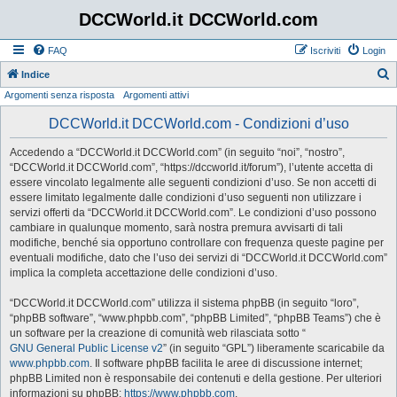
DCCWorld.it DCCWorld.com
FAQ
Iscriviti
Login
Indice
Argomenti senza risposta
Argomenti attivi
e
r
DCCWorld.it DCCWorld.com - Condizioni d’uso
c
Accedendo a “DCCWorld.it DCCWorld.com” (in seguito “noi”, “nostro”,
a
“DCCWorld.it DCCWorld.com”, “https://dccworld.it/forum”), l’utente accetta di
essere vincolato legalmente alle seguenti condizioni d’uso. Se non accetti di
essere limitato legalmente dalle condizioni d’uso seguenti non utilizzare i
servizi offerti da “DCCWorld.it DCCWorld.com”. Le condizioni d’uso possono
cambiare in qualunque momento, sarà nostra premura avvisarti di tali
modifiche, benché sia opportuno controllare con frequenza queste pagine per
eventuali modifiche, dato che l’uso dei servizi di “DCCWorld.it DCCWorld.com”
implica la completa accettazione delle condizioni d’uso.
“DCCWorld.it DCCWorld.com” utilizza il sistema phpBB (in seguito “loro”,
“phpBB software”, “www.phpbb.com”, “phpBB Limited”, “phpBB Teams”) che è
un software per la creazione di comunità web rilasciata sotto “
GNU General Public License v2
” (in seguito “GPL”) liberamente scaricabile da
www.phpbb.com
. Il software phpBB facilita le aree di discussione internet;
phpBB Limited non è responsabile dei contenuti e della gestione. Per ulteriori
informazioni su phpBB:
https://www.phpbb.com
.