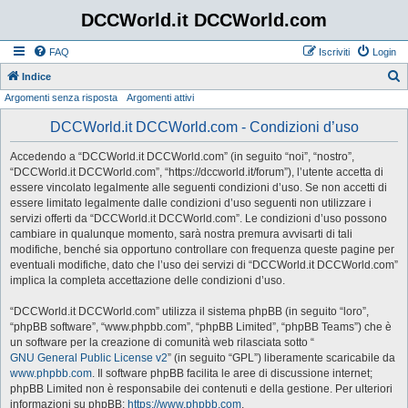
DCCWorld.it DCCWorld.com
FAQ
Iscriviti
Login
Indice
Argomenti senza risposta
Argomenti attivi
e
r
DCCWorld.it DCCWorld.com - Condizioni d’uso
c
Accedendo a “DCCWorld.it DCCWorld.com” (in seguito “noi”, “nostro”,
a
“DCCWorld.it DCCWorld.com”, “https://dccworld.it/forum”), l’utente accetta di
essere vincolato legalmente alle seguenti condizioni d’uso. Se non accetti di
essere limitato legalmente dalle condizioni d’uso seguenti non utilizzare i
servizi offerti da “DCCWorld.it DCCWorld.com”. Le condizioni d’uso possono
cambiare in qualunque momento, sarà nostra premura avvisarti di tali
modifiche, benché sia opportuno controllare con frequenza queste pagine per
eventuali modifiche, dato che l’uso dei servizi di “DCCWorld.it DCCWorld.com”
implica la completa accettazione delle condizioni d’uso.
“DCCWorld.it DCCWorld.com” utilizza il sistema phpBB (in seguito “loro”,
“phpBB software”, “www.phpbb.com”, “phpBB Limited”, “phpBB Teams”) che è
un software per la creazione di comunità web rilasciata sotto “
GNU General Public License v2
” (in seguito “GPL”) liberamente scaricabile da
www.phpbb.com
. Il software phpBB facilita le aree di discussione internet;
phpBB Limited non è responsabile dei contenuti e della gestione. Per ulteriori
informazioni su phpBB:
https://www.phpbb.com
.