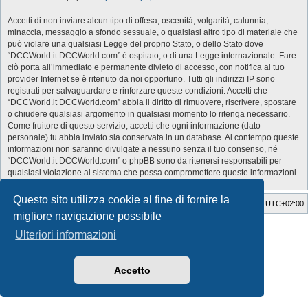
Accetti di non inviare alcun tipo di offesa, oscenità, volgarità, calunnia,
minaccia, messaggio a sfondo sessuale, o qualsiasi altro tipo di materiale che
può violare una qualsiasi Legge del proprio Stato, o dello Stato dove
“DCCWorld.it DCCWorld.com” è ospitato, o di una Legge internazionale. Fare
ciò porta all’immediato e permanente divieto di accesso, con notifica al tuo
provider Internet se è ritenuto da noi opportuno. Tutti gli indirizzi IP sono
registrati per salvaguardare e rinforzare queste condizioni. Accetti che
“DCCWorld.it DCCWorld.com” abbia il diritto di rimuovere, riscrivere, spostare
o chiudere qualsiasi argomento in qualsiasi momento lo ritenga necessario.
Come fruitore di questo servizio, accetti che ogni informazione (dato
personale) tu abbia inviato sia conservata in un database. Al contempo queste
informazioni non saranno divulgate a nessuno senza il tuo consenso, né
“DCCWorld.it DCCWorld.com” o phpBB sono da ritenersi responsabili per
qualsiasi violazione al sistema che possa compromettere queste informazioni.
Questo sito utilizza cookie al fine di fornire la
Indice
Cancella cookie
Tutti gli orari sono
UTC+02:00
migliore navigazione possibile
Style Developer by ©
GTA game
Forum.
Ulteriori informazioni
Creato da
phpBB
® Forum Software © phpBB Limited
Traduzione Italiana
phpBB-Italia.it
Privacy
|
Condizioni
Accetto