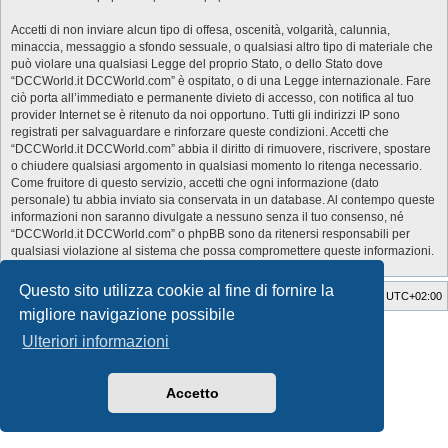
Accetti di non inviare alcun tipo di offesa, oscenità, volgarità, calunnia,
minaccia, messaggio a sfondo sessuale, o qualsiasi altro tipo di materiale che
può violare una qualsiasi Legge del proprio Stato, o dello Stato dove
“DCCWorld.it DCCWorld.com” è ospitato, o di una Legge internazionale. Fare
ciò porta all’immediato e permanente divieto di accesso, con notifica al tuo
provider Internet se è ritenuto da noi opportuno. Tutti gli indirizzi IP sono
registrati per salvaguardare e rinforzare queste condizioni. Accetti che
“DCCWorld.it DCCWorld.com” abbia il diritto di rimuovere, riscrivere, spostare
o chiudere qualsiasi argomento in qualsiasi momento lo ritenga necessario.
Come fruitore di questo servizio, accetti che ogni informazione (dato
personale) tu abbia inviato sia conservata in un database. Al contempo queste
informazioni non saranno divulgate a nessuno senza il tuo consenso, né
“DCCWorld.it DCCWorld.com” o phpBB sono da ritenersi responsabili per
qualsiasi violazione al sistema che possa compromettere queste informazioni.
Questo sito utilizza cookie al fine di fornire la
Indice
Cancella cookie
Tutti gli orari sono
UTC+02:00
migliore navigazione possibile
Style Developer by ©
GTA game
Forum.
Ulteriori informazioni
Creato da
phpBB
® Forum Software © phpBB Limited
Traduzione Italiana
phpBB-Italia.it
Privacy
|
Condizioni
Accetto