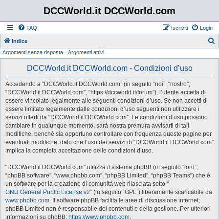
DCCWorld.it DCCWorld.com
FAQ
Iscriviti
Login
Indice
Argomenti senza risposta
Argomenti attivi
e
r
DCCWorld.it DCCWorld.com - Condizioni d’uso
c
Accedendo a “DCCWorld.it DCCWorld.com” (in seguito “noi”, “nostro”,
a
“DCCWorld.it DCCWorld.com”, “https://dccworld.it/forum”), l’utente accetta di
essere vincolato legalmente alle seguenti condizioni d’uso. Se non accetti di
essere limitato legalmente dalle condizioni d’uso seguenti non utilizzare i
servizi offerti da “DCCWorld.it DCCWorld.com”. Le condizioni d’uso possono
cambiare in qualunque momento, sarà nostra premura avvisarti di tali
modifiche, benché sia opportuno controllare con frequenza queste pagine per
eventuali modifiche, dato che l’uso dei servizi di “DCCWorld.it DCCWorld.com”
implica la completa accettazione delle condizioni d’uso.
“DCCWorld.it DCCWorld.com” utilizza il sistema phpBB (in seguito “loro”,
“phpBB software”, “www.phpbb.com”, “phpBB Limited”, “phpBB Teams”) che è
un software per la creazione di comunità web rilasciata sotto “
GNU General Public License v2
” (in seguito “GPL”) liberamente scaricabile da
www.phpbb.com
. Il software phpBB facilita le aree di discussione internet;
phpBB Limited non è responsabile dei contenuti e della gestione. Per ulteriori
informazioni su phpBB:
https://www.phpbb.com
.