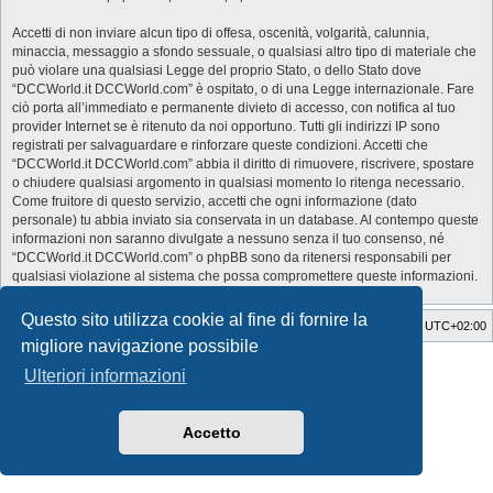
Accetti di non inviare alcun tipo di offesa, oscenità, volgarità, calunnia,
minaccia, messaggio a sfondo sessuale, o qualsiasi altro tipo di materiale che
può violare una qualsiasi Legge del proprio Stato, o dello Stato dove
“DCCWorld.it DCCWorld.com” è ospitato, o di una Legge internazionale. Fare
ciò porta all’immediato e permanente divieto di accesso, con notifica al tuo
provider Internet se è ritenuto da noi opportuno. Tutti gli indirizzi IP sono
registrati per salvaguardare e rinforzare queste condizioni. Accetti che
“DCCWorld.it DCCWorld.com” abbia il diritto di rimuovere, riscrivere, spostare
o chiudere qualsiasi argomento in qualsiasi momento lo ritenga necessario.
Come fruitore di questo servizio, accetti che ogni informazione (dato
personale) tu abbia inviato sia conservata in un database. Al contempo queste
informazioni non saranno divulgate a nessuno senza il tuo consenso, né
“DCCWorld.it DCCWorld.com” o phpBB sono da ritenersi responsabili per
qualsiasi violazione al sistema che possa compromettere queste informazioni.
Questo sito utilizza cookie al fine di fornire la
Indice
Cancella cookie
Tutti gli orari sono
UTC+02:00
migliore navigazione possibile
Style Developer by ©
GTA game
Forum.
Ulteriori informazioni
Creato da
phpBB
® Forum Software © phpBB Limited
Traduzione Italiana
phpBB-Italia.it
Privacy
|
Condizioni
Accetto