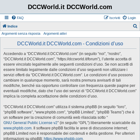
DCCWorld.it DCCWorld.com
FAQ
Iscriviti
Login
Indice
Argomenti senza risposta
Argomenti attivi
e
r
DCCWorld.it DCCWorld.com - Condizioni d’uso
c
Accedendo a “DCCWorld.it DCCWorld.com” (in seguito “noi”, “nostro”,
a
“DCCWorld.it DCCWorld.com”, “https://dccworld.it/forum”), l’utente accetta di
essere vincolato legalmente alle seguenti condizioni d’uso. Se non accetti di
essere limitato legalmente dalle condizioni d’uso seguenti non utilizzare i
servizi offerti da “DCCWorld.it DCCWorld.com”. Le condizioni d’uso possono
cambiare in qualunque momento, sarà nostra premura avvisarti di tali
modifiche, benché sia opportuno controllare con frequenza queste pagine per
eventuali modifiche, dato che l’uso dei servizi di “DCCWorld.it DCCWorld.com”
implica la completa accettazione delle condizioni d’uso.
“DCCWorld.it DCCWorld.com” utilizza il sistema phpBB (in seguito “loro”,
“phpBB software”, “www.phpbb.com”, “phpBB Limited”, “phpBB Teams”) che è
un software per la creazione di comunità web rilasciata sotto “
GNU General Public License v2
” (in seguito “GPL”) liberamente scaricabile da
www.phpbb.com
. Il software phpBB facilita le aree di discussione internet;
phpBB Limited non è responsabile dei contenuti e della gestione. Per ulteriori
informazioni su phpBB:
https://www.phpbb.com
.