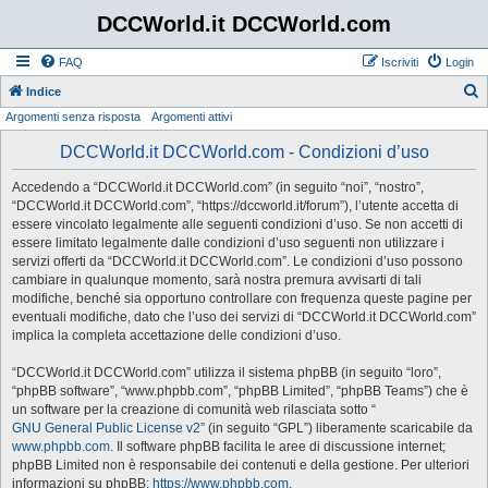
DCCWorld.it DCCWorld.com
FAQ
Iscriviti
Login
Indice
Argomenti senza risposta
Argomenti attivi
e
r
DCCWorld.it DCCWorld.com - Condizioni d’uso
c
Accedendo a “DCCWorld.it DCCWorld.com” (in seguito “noi”, “nostro”,
a
“DCCWorld.it DCCWorld.com”, “https://dccworld.it/forum”), l’utente accetta di
essere vincolato legalmente alle seguenti condizioni d’uso. Se non accetti di
essere limitato legalmente dalle condizioni d’uso seguenti non utilizzare i
servizi offerti da “DCCWorld.it DCCWorld.com”. Le condizioni d’uso possono
cambiare in qualunque momento, sarà nostra premura avvisarti di tali
modifiche, benché sia opportuno controllare con frequenza queste pagine per
eventuali modifiche, dato che l’uso dei servizi di “DCCWorld.it DCCWorld.com”
implica la completa accettazione delle condizioni d’uso.
“DCCWorld.it DCCWorld.com” utilizza il sistema phpBB (in seguito “loro”,
“phpBB software”, “www.phpbb.com”, “phpBB Limited”, “phpBB Teams”) che è
un software per la creazione di comunità web rilasciata sotto “
GNU General Public License v2
” (in seguito “GPL”) liberamente scaricabile da
www.phpbb.com
. Il software phpBB facilita le aree di discussione internet;
phpBB Limited non è responsabile dei contenuti e della gestione. Per ulteriori
informazioni su phpBB:
https://www.phpbb.com
.