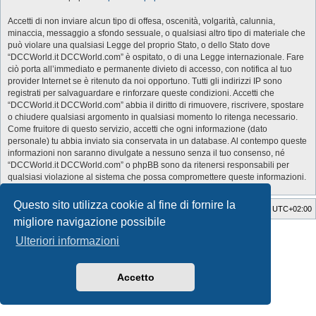
Accetti di non inviare alcun tipo di offesa, oscenità, volgarità, calunnia,
minaccia, messaggio a sfondo sessuale, o qualsiasi altro tipo di materiale che
può violare una qualsiasi Legge del proprio Stato, o dello Stato dove
“DCCWorld.it DCCWorld.com” è ospitato, o di una Legge internazionale. Fare
ciò porta all’immediato e permanente divieto di accesso, con notifica al tuo
provider Internet se è ritenuto da noi opportuno. Tutti gli indirizzi IP sono
registrati per salvaguardare e rinforzare queste condizioni. Accetti che
“DCCWorld.it DCCWorld.com” abbia il diritto di rimuovere, riscrivere, spostare
o chiudere qualsiasi argomento in qualsiasi momento lo ritenga necessario.
Come fruitore di questo servizio, accetti che ogni informazione (dato
personale) tu abbia inviato sia conservata in un database. Al contempo queste
informazioni non saranno divulgate a nessuno senza il tuo consenso, né
“DCCWorld.it DCCWorld.com” o phpBB sono da ritenersi responsabili per
qualsiasi violazione al sistema che possa compromettere queste informazioni.
Questo sito utilizza cookie al fine di fornire la
Indice
Cancella cookie
Tutti gli orari sono
UTC+02:00
migliore navigazione possibile
Style Developer by ©
GTA game
Forum.
Ulteriori informazioni
Creato da
phpBB
® Forum Software © phpBB Limited
Traduzione Italiana
phpBB-Italia.it
Privacy
|
Condizioni
Accetto