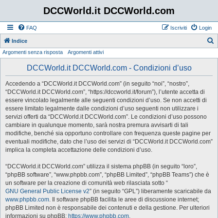
DCCWorld.it DCCWorld.com
FAQ
Iscriviti
Login
Indice
Argomenti senza risposta
Argomenti attivi
e
r
DCCWorld.it DCCWorld.com - Condizioni d’uso
c
Accedendo a “DCCWorld.it DCCWorld.com” (in seguito “noi”, “nostro”,
a
“DCCWorld.it DCCWorld.com”, “https://dccworld.it/forum”), l’utente accetta di
essere vincolato legalmente alle seguenti condizioni d’uso. Se non accetti di
essere limitato legalmente dalle condizioni d’uso seguenti non utilizzare i
servizi offerti da “DCCWorld.it DCCWorld.com”. Le condizioni d’uso possono
cambiare in qualunque momento, sarà nostra premura avvisarti di tali
modifiche, benché sia opportuno controllare con frequenza queste pagine per
eventuali modifiche, dato che l’uso dei servizi di “DCCWorld.it DCCWorld.com”
implica la completa accettazione delle condizioni d’uso.
“DCCWorld.it DCCWorld.com” utilizza il sistema phpBB (in seguito “loro”,
“phpBB software”, “www.phpbb.com”, “phpBB Limited”, “phpBB Teams”) che è
un software per la creazione di comunità web rilasciata sotto “
GNU General Public License v2
” (in seguito “GPL”) liberamente scaricabile da
www.phpbb.com
. Il software phpBB facilita le aree di discussione internet;
phpBB Limited non è responsabile dei contenuti e della gestione. Per ulteriori
informazioni su phpBB:
https://www.phpbb.com
.