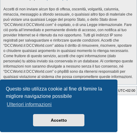
Accetti di non inviare alcun tipo di offesa, oscenità, volgarità, calunnia,
minaccia, messaggio a sfondo sessuale, o qualsiasi altro tipo di materiale che
può violare una qualsiasi Legge del proprio Stato, o dello Stato dove
“DCCWorld.it DCCWorld.com” è ospitato, o di una Legge internazionale. Fare
ciò porta all’immediato e permanente divieto di accesso, con notifica al tuo
provider Internet se è ritenuto da noi opportuno. Tutti gli indirizzi IP sono
registrati per salvaguardare e rinforzare queste condizioni. Accetti che
“DCCWorld.it DCCWorld.com” abbia il diritto di rimuovere, riscrivere, spostare
o chiudere qualsiasi argomento in qualsiasi momento lo ritenga necessario.
Come fruitore di questo servizio, accetti che ogni informazione (dato
personale) tu abbia inviato sia conservata in un database. Al contempo queste
informazioni non saranno divulgate a nessuno senza il tuo consenso, né
“DCCWorld.it DCCWorld.com” o phpBB sono da ritenersi responsabili per
qualsiasi violazione al sistema che possa compromettere queste informazioni.
Questo sito utilizza cookie al fine di fornire la
Indice
Cancella cookie
Tutti gli orari sono
UTC+02:00
migliore navigazione possibile
Style Developer by ©
GTA game
Forum.
Ulteriori informazioni
Creato da
phpBB
® Forum Software © phpBB Limited
Traduzione Italiana
phpBB-Italia.it
Privacy
|
Condizioni
Accetto