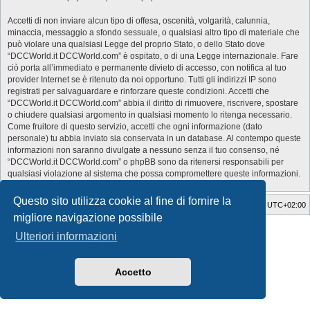
Accetti di non inviare alcun tipo di offesa, oscenità, volgarità, calunnia,
minaccia, messaggio a sfondo sessuale, o qualsiasi altro tipo di materiale che
può violare una qualsiasi Legge del proprio Stato, o dello Stato dove
“DCCWorld.it DCCWorld.com” è ospitato, o di una Legge internazionale. Fare
ciò porta all’immediato e permanente divieto di accesso, con notifica al tuo
provider Internet se è ritenuto da noi opportuno. Tutti gli indirizzi IP sono
registrati per salvaguardare e rinforzare queste condizioni. Accetti che
“DCCWorld.it DCCWorld.com” abbia il diritto di rimuovere, riscrivere, spostare
o chiudere qualsiasi argomento in qualsiasi momento lo ritenga necessario.
Come fruitore di questo servizio, accetti che ogni informazione (dato
personale) tu abbia inviato sia conservata in un database. Al contempo queste
informazioni non saranno divulgate a nessuno senza il tuo consenso, né
“DCCWorld.it DCCWorld.com” o phpBB sono da ritenersi responsabili per
qualsiasi violazione al sistema che possa compromettere queste informazioni.
Questo sito utilizza cookie al fine di fornire la
Indice
Cancella cookie
Tutti gli orari sono
UTC+02:00
migliore navigazione possibile
Style Developer by ©
GTA game
Forum.
Ulteriori informazioni
Creato da
phpBB
® Forum Software © phpBB Limited
Traduzione Italiana
phpBB-Italia.it
Privacy
|
Condizioni
Accetto