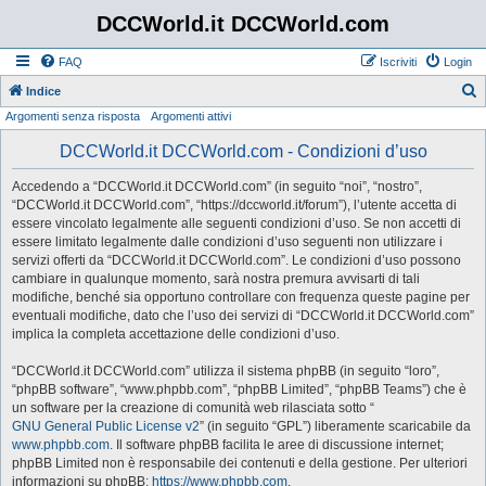
DCCWorld.it DCCWorld.com
FAQ
Iscriviti
Login
Indice
Argomenti senza risposta
Argomenti attivi
e
r
DCCWorld.it DCCWorld.com - Condizioni d’uso
c
Accedendo a “DCCWorld.it DCCWorld.com” (in seguito “noi”, “nostro”,
a
“DCCWorld.it DCCWorld.com”, “https://dccworld.it/forum”), l’utente accetta di
essere vincolato legalmente alle seguenti condizioni d’uso. Se non accetti di
essere limitato legalmente dalle condizioni d’uso seguenti non utilizzare i
servizi offerti da “DCCWorld.it DCCWorld.com”. Le condizioni d’uso possono
cambiare in qualunque momento, sarà nostra premura avvisarti di tali
modifiche, benché sia opportuno controllare con frequenza queste pagine per
eventuali modifiche, dato che l’uso dei servizi di “DCCWorld.it DCCWorld.com”
implica la completa accettazione delle condizioni d’uso.
“DCCWorld.it DCCWorld.com” utilizza il sistema phpBB (in seguito “loro”,
“phpBB software”, “www.phpbb.com”, “phpBB Limited”, “phpBB Teams”) che è
un software per la creazione di comunità web rilasciata sotto “
GNU General Public License v2
” (in seguito “GPL”) liberamente scaricabile da
www.phpbb.com
. Il software phpBB facilita le aree di discussione internet;
phpBB Limited non è responsabile dei contenuti e della gestione. Per ulteriori
informazioni su phpBB:
https://www.phpbb.com
.