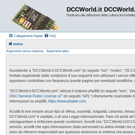
DCCWorld.it DCCWorld
Dedicato alla diffusione della cultura fermodellist
Collegamenti Rapidi
FAQ
Indice
Argomenti senza risposta
Argomenti attivi
Accedendo a “DCCWorld.it DCCWorld.com” (in seguito “noi”, “nostro”, “DCCWorl
limitato legalmente dalle condizioni d’uso seguenti non utilizzare i servizi
opportuno controllare con frequenza queste pagine per eventuali modifiche, 
“DCCWorld.it DCCWorld.com” utilizza il sistema phpBB (in seguito “loro”, “p
GNU General Public License v2
” (in seguito “GPL”) liberamente scaricabile 
informazioni su phpBB:
https://www.phpbb.com
.
Accetti di non inviare alcun tipo di offesa, oscenità, volgarità, calunnia, mi
DCCWorld.com” è ospitato, o di una Legge internazionale. Fare ciò porta all’imm
salvaguardare e rinforzare queste condizioni. Accetti che “DCCWorld.it DCCWo
servizio, accetti che ogni informazione (dato personale) tu abbia inviato 
sono da ritenersi responsabili per qualsiasi violazione al sistema che possa