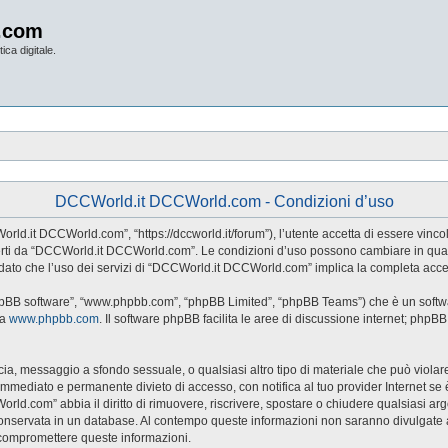
.com
ica digitale.
DCCWorld.it DCCWorld.com - Condizioni d’uso
d.it DCCWorld.com”, “https://dccworld.it/forum”), l’utente accetta di essere vincol
 offerti da “DCCWorld.it DCCWorld.com”. Le condizioni d’uso possono cambiare in qu
dato che l’uso dei servizi di “DCCWorld.it DCCWorld.com” implica la completa accet
hpBB software”, “www.phpbb.com”, “phpBB Limited”, “phpBB Teams”) che è un softwar
da
www.phpbb.com
. Il software phpBB facilita le aree di discussione internet; phpB
naccia, messaggio a sfondo sessuale, o qualsiasi altro tipo di materiale che può viol
ediato e permanente divieto di accesso, con notifica al tuo provider Internet se è ri
rld.com” abbia il diritto di rimuovere, riscrivere, spostare o chiudere qualsiasi a
sia conservata in un database. Al contempo queste informazioni non saranno divul
 compromettere queste informazioni.