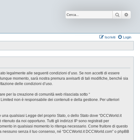
Cerca
Ricer
Iscriviti
Login
ato legalmente alle seguenti condizioni d’uso. Se non accetti di essere
alunque momento, sarà nostra premura avvisarti di tali modifiche, benché sia
tazione delle condizioni d’uso.
e per la creazione di comunità web rilasciata sotto “
B Limited non è responsabile dei contenuti e della gestione. Per ulteriori
are una qualsiasi Legge del proprio Stato, o dello Stato dove “DCCWorld.it
tenuto da noi opportuno. Tutti gli indirizzi IP sono registrati per
rgomento in qualsiasi momento lo ritenga necessario. Come fruitore di questo
gate a nessuno senza il tuo consenso, né “DCCWorld.it DCCWorld.com” o phpBB