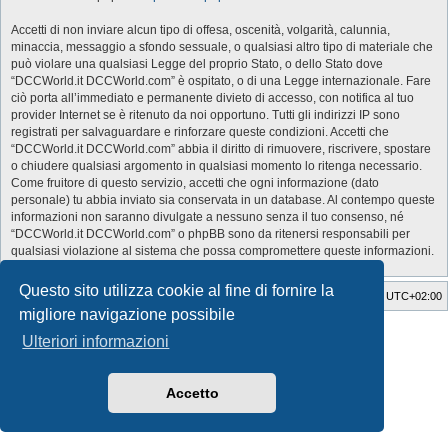
Accetti di non inviare alcun tipo di offesa, oscenità, volgarità, calunnia,
minaccia, messaggio a sfondo sessuale, o qualsiasi altro tipo di materiale che
può violare una qualsiasi Legge del proprio Stato, o dello Stato dove
“DCCWorld.it DCCWorld.com” è ospitato, o di una Legge internazionale. Fare
ciò porta all’immediato e permanente divieto di accesso, con notifica al tuo
provider Internet se è ritenuto da noi opportuno. Tutti gli indirizzi IP sono
registrati per salvaguardare e rinforzare queste condizioni. Accetti che
“DCCWorld.it DCCWorld.com” abbia il diritto di rimuovere, riscrivere, spostare
o chiudere qualsiasi argomento in qualsiasi momento lo ritenga necessario.
Come fruitore di questo servizio, accetti che ogni informazione (dato
personale) tu abbia inviato sia conservata in un database. Al contempo queste
informazioni non saranno divulgate a nessuno senza il tuo consenso, né
“DCCWorld.it DCCWorld.com” o phpBB sono da ritenersi responsabili per
qualsiasi violazione al sistema che possa compromettere queste informazioni.
Questo sito utilizza cookie al fine di fornire la
Indice
Cancella cookie
Tutti gli orari sono
UTC+02:00
migliore navigazione possibile
Style Developer by ©
GTA game
Forum.
Ulteriori informazioni
Creato da
phpBB
® Forum Software © phpBB Limited
Traduzione Italiana
phpBB-Italia.it
Privacy
|
Condizioni
Accetto