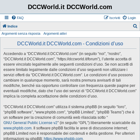
DCCWorld.it DCCWorld.com
FAQ
Iscriviti
Login
Indice
Argomenti senza risposta
Argomenti attivi
e
r
DCCWorld.it DCCWorld.com - Condizioni d’uso
c
Accedendo a “DCCWorld.it DCCWorld.com” (in seguito “noi”, “nostro”,
a
“DCCWorld.it DCCWorld.com”, “https://dccworld.it/forum”), l’utente accetta di
essere vincolato legalmente alle seguenti condizioni d’uso. Se non accetti di
essere limitato legalmente dalle condizioni d’uso seguenti non utilizzare i
servizi offerti da “DCCWorld.it DCCWorld.com”. Le condizioni d’uso possono
cambiare in qualunque momento, sarà nostra premura avvisarti di tali
modifiche, benché sia opportuno controllare con frequenza queste pagine per
eventuali modifiche, dato che l’uso dei servizi di “DCCWorld.it DCCWorld.com”
implica la completa accettazione delle condizioni d’uso.
“DCCWorld.it DCCWorld.com” utilizza il sistema phpBB (in seguito “loro”,
“phpBB software”, “www.phpbb.com”, “phpBB Limited”, “phpBB Teams”) che è
un software per la creazione di comunità web rilasciata sotto “
GNU General Public License v2
” (in seguito “GPL”) liberamente scaricabile da
www.phpbb.com
. Il software phpBB facilita le aree di discussione internet;
phpBB Limited non è responsabile dei contenuti e della gestione. Per ulteriori
informazioni su phpBB:
https://www.phpbb.com
.