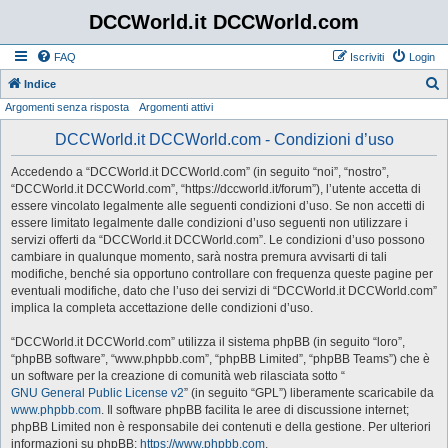
DCCWorld.it DCCWorld.com
FAQ
Iscriviti
Login
Indice
Argomenti senza risposta
Argomenti attivi
e
r
DCCWorld.it DCCWorld.com - Condizioni d’uso
c
Accedendo a “DCCWorld.it DCCWorld.com” (in seguito “noi”, “nostro”,
a
“DCCWorld.it DCCWorld.com”, “https://dccworld.it/forum”), l’utente accetta di
essere vincolato legalmente alle seguenti condizioni d’uso. Se non accetti di
essere limitato legalmente dalle condizioni d’uso seguenti non utilizzare i
servizi offerti da “DCCWorld.it DCCWorld.com”. Le condizioni d’uso possono
cambiare in qualunque momento, sarà nostra premura avvisarti di tali
modifiche, benché sia opportuno controllare con frequenza queste pagine per
eventuali modifiche, dato che l’uso dei servizi di “DCCWorld.it DCCWorld.com”
implica la completa accettazione delle condizioni d’uso.
“DCCWorld.it DCCWorld.com” utilizza il sistema phpBB (in seguito “loro”,
“phpBB software”, “www.phpbb.com”, “phpBB Limited”, “phpBB Teams”) che è
un software per la creazione di comunità web rilasciata sotto “
GNU General Public License v2
” (in seguito “GPL”) liberamente scaricabile da
www.phpbb.com
. Il software phpBB facilita le aree di discussione internet;
phpBB Limited non è responsabile dei contenuti e della gestione. Per ulteriori
informazioni su phpBB:
https://www.phpbb.com
.