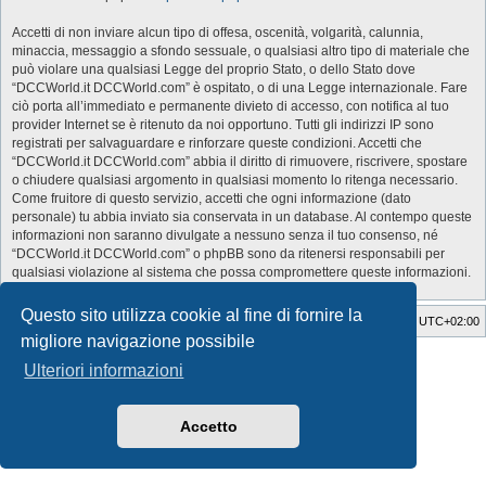
Accetti di non inviare alcun tipo di offesa, oscenità, volgarità, calunnia,
minaccia, messaggio a sfondo sessuale, o qualsiasi altro tipo di materiale che
può violare una qualsiasi Legge del proprio Stato, o dello Stato dove
“DCCWorld.it DCCWorld.com” è ospitato, o di una Legge internazionale. Fare
ciò porta all’immediato e permanente divieto di accesso, con notifica al tuo
provider Internet se è ritenuto da noi opportuno. Tutti gli indirizzi IP sono
registrati per salvaguardare e rinforzare queste condizioni. Accetti che
“DCCWorld.it DCCWorld.com” abbia il diritto di rimuovere, riscrivere, spostare
o chiudere qualsiasi argomento in qualsiasi momento lo ritenga necessario.
Come fruitore di questo servizio, accetti che ogni informazione (dato
personale) tu abbia inviato sia conservata in un database. Al contempo queste
informazioni non saranno divulgate a nessuno senza il tuo consenso, né
“DCCWorld.it DCCWorld.com” o phpBB sono da ritenersi responsabili per
qualsiasi violazione al sistema che possa compromettere queste informazioni.
Questo sito utilizza cookie al fine di fornire la
Indice
Cancella cookie
Tutti gli orari sono
UTC+02:00
migliore navigazione possibile
Style Developer by ©
GTA game
Forum.
Ulteriori informazioni
Creato da
phpBB
® Forum Software © phpBB Limited
Traduzione Italiana
phpBB-Italia.it
Privacy
|
Condizioni
Accetto