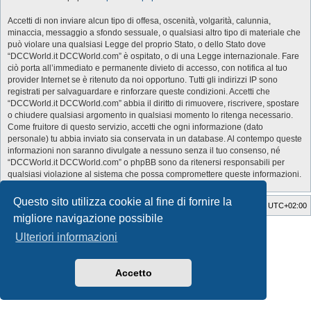
Accetti di non inviare alcun tipo di offesa, oscenità, volgarità, calunnia,
minaccia, messaggio a sfondo sessuale, o qualsiasi altro tipo di materiale che
può violare una qualsiasi Legge del proprio Stato, o dello Stato dove
“DCCWorld.it DCCWorld.com” è ospitato, o di una Legge internazionale. Fare
ciò porta all’immediato e permanente divieto di accesso, con notifica al tuo
provider Internet se è ritenuto da noi opportuno. Tutti gli indirizzi IP sono
registrati per salvaguardare e rinforzare queste condizioni. Accetti che
“DCCWorld.it DCCWorld.com” abbia il diritto di rimuovere, riscrivere, spostare
o chiudere qualsiasi argomento in qualsiasi momento lo ritenga necessario.
Come fruitore di questo servizio, accetti che ogni informazione (dato
personale) tu abbia inviato sia conservata in un database. Al contempo queste
informazioni non saranno divulgate a nessuno senza il tuo consenso, né
“DCCWorld.it DCCWorld.com” o phpBB sono da ritenersi responsabili per
qualsiasi violazione al sistema che possa compromettere queste informazioni.
Questo sito utilizza cookie al fine di fornire la
Indice
Cancella cookie
Tutti gli orari sono
UTC+02:00
migliore navigazione possibile
Style Developer by ©
GTA game
Forum.
Ulteriori informazioni
Creato da
phpBB
® Forum Software © phpBB Limited
Traduzione Italiana
phpBB-Italia.it
Privacy
|
Condizioni
Accetto