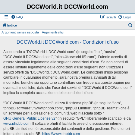
DCCWorld.it DCCWorld.com
FAQ
Iscriviti
Login
Indice
Argomenti senza risposta
Argomenti attivi
e
r
DCCWorld.it DCCWorld.com - Condizioni d’uso
c
Accedendo a “DCCWorld.it DCCWorld.com” (in seguito “noi”, “nostro”,
a
“DCCWorld.it DCCWorld.com”, “https://dccworld.it/forum”), l’utente accetta di
essere vincolato legalmente alle seguenti condizioni d’uso. Se non accetti di
essere limitato legalmente dalle condizioni d’uso seguenti non utilizzare i
servizi offerti da “DCCWorld.it DCCWorld.com”. Le condizioni d’uso possono
cambiare in qualunque momento, sarà nostra premura avvisarti di tali
modifiche, benché sia opportuno controllare con frequenza queste pagine per
eventuali modifiche, dato che l’uso dei servizi di “DCCWorld.it DCCWorld.com”
implica la completa accettazione delle condizioni d’uso.
“DCCWorld.it DCCWorld.com” utilizza il sistema phpBB (in seguito “loro”,
“phpBB software”, “www.phpbb.com”, “phpBB Limited”, “phpBB Teams”) che è
un software per la creazione di comunità web rilasciata sotto “
GNU General Public License v2
” (in seguito “GPL”) liberamente scaricabile da
www.phpbb.com
. Il software phpBB facilita le aree di discussione internet;
phpBB Limited non è responsabile dei contenuti e della gestione. Per ulteriori
informazioni su phpBB:
https://www.phpbb.com
.