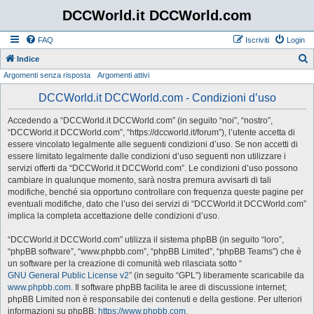
DCCWorld.it DCCWorld.com
FAQ
Iscriviti
Login
Indice
Argomenti senza risposta
Argomenti attivi
e
r
DCCWorld.it DCCWorld.com - Condizioni d’uso
c
Accedendo a “DCCWorld.it DCCWorld.com” (in seguito “noi”, “nostro”,
a
“DCCWorld.it DCCWorld.com”, “https://dccworld.it/forum”), l’utente accetta di
essere vincolato legalmente alle seguenti condizioni d’uso. Se non accetti di
essere limitato legalmente dalle condizioni d’uso seguenti non utilizzare i
servizi offerti da “DCCWorld.it DCCWorld.com”. Le condizioni d’uso possono
cambiare in qualunque momento, sarà nostra premura avvisarti di tali
modifiche, benché sia opportuno controllare con frequenza queste pagine per
eventuali modifiche, dato che l’uso dei servizi di “DCCWorld.it DCCWorld.com”
implica la completa accettazione delle condizioni d’uso.
“DCCWorld.it DCCWorld.com” utilizza il sistema phpBB (in seguito “loro”,
“phpBB software”, “www.phpbb.com”, “phpBB Limited”, “phpBB Teams”) che è
un software per la creazione di comunità web rilasciata sotto “
GNU General Public License v2
” (in seguito “GPL”) liberamente scaricabile da
www.phpbb.com
. Il software phpBB facilita le aree di discussione internet;
phpBB Limited non è responsabile dei contenuti e della gestione. Per ulteriori
informazioni su phpBB:
https://www.phpbb.com
.