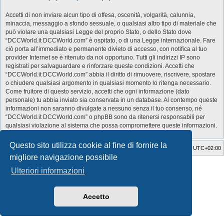
Accetti di non inviare alcun tipo di offesa, oscenità, volgarità, calunnia,
minaccia, messaggio a sfondo sessuale, o qualsiasi altro tipo di materiale che
può violare una qualsiasi Legge del proprio Stato, o dello Stato dove
“DCCWorld.it DCCWorld.com” è ospitato, o di una Legge internazionale. Fare
ciò porta all’immediato e permanente divieto di accesso, con notifica al tuo
provider Internet se è ritenuto da noi opportuno. Tutti gli indirizzi IP sono
registrati per salvaguardare e rinforzare queste condizioni. Accetti che
“DCCWorld.it DCCWorld.com” abbia il diritto di rimuovere, riscrivere, spostare
o chiudere qualsiasi argomento in qualsiasi momento lo ritenga necessario.
Come fruitore di questo servizio, accetti che ogni informazione (dato
personale) tu abbia inviato sia conservata in un database. Al contempo queste
informazioni non saranno divulgate a nessuno senza il tuo consenso, né
“DCCWorld.it DCCWorld.com” o phpBB sono da ritenersi responsabili per
qualsiasi violazione al sistema che possa compromettere queste informazioni.
Questo sito utilizza cookie al fine di fornire la
Indice
Cancella cookie
Tutti gli orari sono
UTC+02:00
migliore navigazione possibile
Style Developer by ©
GTA game
Forum.
Ulteriori informazioni
Creato da
phpBB
® Forum Software © phpBB Limited
Traduzione Italiana
phpBB-Italia.it
Privacy
|
Condizioni
Accetto