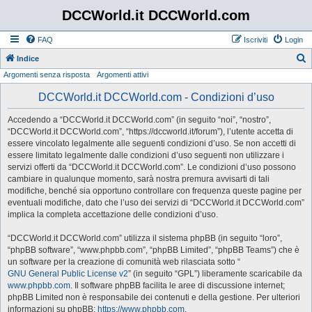
DCCWorld.it DCCWorld.com
FAQ
Iscriviti
Login
Indice
Argomenti senza risposta
Argomenti attivi
e
r
DCCWorld.it DCCWorld.com - Condizioni d’uso
c
Accedendo a “DCCWorld.it DCCWorld.com” (in seguito “noi”, “nostro”,
a
“DCCWorld.it DCCWorld.com”, “https://dccworld.it/forum”), l’utente accetta di
essere vincolato legalmente alle seguenti condizioni d’uso. Se non accetti di
essere limitato legalmente dalle condizioni d’uso seguenti non utilizzare i
servizi offerti da “DCCWorld.it DCCWorld.com”. Le condizioni d’uso possono
cambiare in qualunque momento, sarà nostra premura avvisarti di tali
modifiche, benché sia opportuno controllare con frequenza queste pagine per
eventuali modifiche, dato che l’uso dei servizi di “DCCWorld.it DCCWorld.com”
implica la completa accettazione delle condizioni d’uso.
“DCCWorld.it DCCWorld.com” utilizza il sistema phpBB (in seguito “loro”,
“phpBB software”, “www.phpbb.com”, “phpBB Limited”, “phpBB Teams”) che è
un software per la creazione di comunità web rilasciata sotto “
GNU General Public License v2
” (in seguito “GPL”) liberamente scaricabile da
www.phpbb.com
. Il software phpBB facilita le aree di discussione internet;
phpBB Limited non è responsabile dei contenuti e della gestione. Per ulteriori
informazioni su phpBB:
https://www.phpbb.com
.