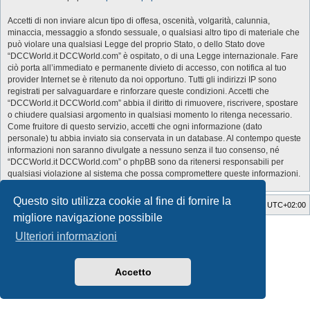
Accetti di non inviare alcun tipo di offesa, oscenità, volgarità, calunnia,
minaccia, messaggio a sfondo sessuale, o qualsiasi altro tipo di materiale che
può violare una qualsiasi Legge del proprio Stato, o dello Stato dove
“DCCWorld.it DCCWorld.com” è ospitato, o di una Legge internazionale. Fare
ciò porta all’immediato e permanente divieto di accesso, con notifica al tuo
provider Internet se è ritenuto da noi opportuno. Tutti gli indirizzi IP sono
registrati per salvaguardare e rinforzare queste condizioni. Accetti che
“DCCWorld.it DCCWorld.com” abbia il diritto di rimuovere, riscrivere, spostare
o chiudere qualsiasi argomento in qualsiasi momento lo ritenga necessario.
Come fruitore di questo servizio, accetti che ogni informazione (dato
personale) tu abbia inviato sia conservata in un database. Al contempo queste
informazioni non saranno divulgate a nessuno senza il tuo consenso, né
“DCCWorld.it DCCWorld.com” o phpBB sono da ritenersi responsabili per
qualsiasi violazione al sistema che possa compromettere queste informazioni.
Questo sito utilizza cookie al fine di fornire la
Indice
Cancella cookie
Tutti gli orari sono
UTC+02:00
migliore navigazione possibile
Style Developer by ©
GTA game
Forum.
Ulteriori informazioni
Creato da
phpBB
® Forum Software © phpBB Limited
Traduzione Italiana
phpBB-Italia.it
Privacy
|
Condizioni
Accetto