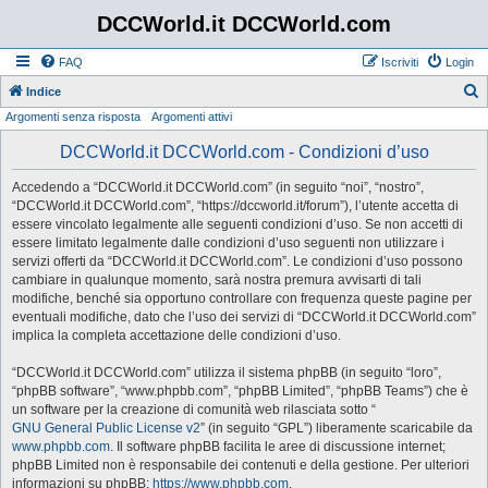
DCCWorld.it DCCWorld.com
FAQ
Iscriviti
Login
Indice
Argomenti senza risposta
Argomenti attivi
e
r
DCCWorld.it DCCWorld.com - Condizioni d’uso
c
Accedendo a “DCCWorld.it DCCWorld.com” (in seguito “noi”, “nostro”,
a
“DCCWorld.it DCCWorld.com”, “https://dccworld.it/forum”), l’utente accetta di
essere vincolato legalmente alle seguenti condizioni d’uso. Se non accetti di
essere limitato legalmente dalle condizioni d’uso seguenti non utilizzare i
servizi offerti da “DCCWorld.it DCCWorld.com”. Le condizioni d’uso possono
cambiare in qualunque momento, sarà nostra premura avvisarti di tali
modifiche, benché sia opportuno controllare con frequenza queste pagine per
eventuali modifiche, dato che l’uso dei servizi di “DCCWorld.it DCCWorld.com”
implica la completa accettazione delle condizioni d’uso.
“DCCWorld.it DCCWorld.com” utilizza il sistema phpBB (in seguito “loro”,
“phpBB software”, “www.phpbb.com”, “phpBB Limited”, “phpBB Teams”) che è
un software per la creazione di comunità web rilasciata sotto “
GNU General Public License v2
” (in seguito “GPL”) liberamente scaricabile da
www.phpbb.com
. Il software phpBB facilita le aree di discussione internet;
phpBB Limited non è responsabile dei contenuti e della gestione. Per ulteriori
informazioni su phpBB:
https://www.phpbb.com
.