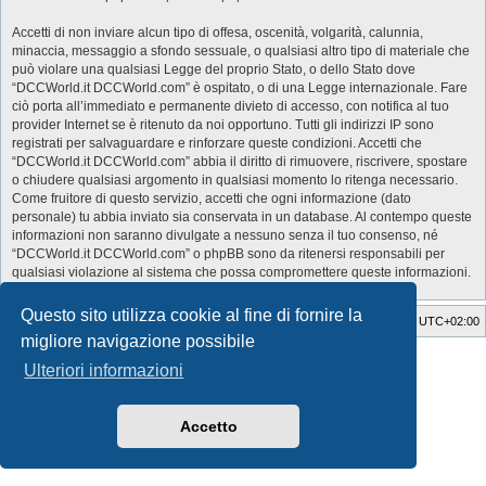
Accetti di non inviare alcun tipo di offesa, oscenità, volgarità, calunnia,
minaccia, messaggio a sfondo sessuale, o qualsiasi altro tipo di materiale che
può violare una qualsiasi Legge del proprio Stato, o dello Stato dove
“DCCWorld.it DCCWorld.com” è ospitato, o di una Legge internazionale. Fare
ciò porta all’immediato e permanente divieto di accesso, con notifica al tuo
provider Internet se è ritenuto da noi opportuno. Tutti gli indirizzi IP sono
registrati per salvaguardare e rinforzare queste condizioni. Accetti che
“DCCWorld.it DCCWorld.com” abbia il diritto di rimuovere, riscrivere, spostare
o chiudere qualsiasi argomento in qualsiasi momento lo ritenga necessario.
Come fruitore di questo servizio, accetti che ogni informazione (dato
personale) tu abbia inviato sia conservata in un database. Al contempo queste
informazioni non saranno divulgate a nessuno senza il tuo consenso, né
“DCCWorld.it DCCWorld.com” o phpBB sono da ritenersi responsabili per
qualsiasi violazione al sistema che possa compromettere queste informazioni.
Questo sito utilizza cookie al fine di fornire la
Indice
Cancella cookie
Tutti gli orari sono
UTC+02:00
migliore navigazione possibile
Style Developer by ©
GTA game
Forum.
Ulteriori informazioni
Creato da
phpBB
® Forum Software © phpBB Limited
Traduzione Italiana
phpBB-Italia.it
Privacy
|
Condizioni
Accetto