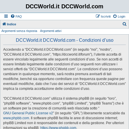
DCCWorld.it DCCWorld.com
FAQ
Iscriviti
Login
Indice
Argomenti senza risposta
Argomenti attivi
e
r
DCCWorld.it DCCWorld.com - Condizioni d’uso
c
Accedendo a “DCCWorld.it DCCWorld.com” (in seguito “noi”, “nostro”,
a
“DCCWorld.it DCCWorld.com”, “https://dccworld.it/forum”), l’utente accetta di
essere vincolato legalmente alle seguenti condizioni d’uso. Se non accetti di
essere limitato legalmente dalle condizioni d’uso seguenti non utilizzare i
servizi offerti da “DCCWorld.it DCCWorld.com”. Le condizioni d’uso possono
cambiare in qualunque momento, sarà nostra premura avvisarti di tali
modifiche, benché sia opportuno controllare con frequenza queste pagine per
eventuali modifiche, dato che l’uso dei servizi di “DCCWorld.it DCCWorld.com”
implica la completa accettazione delle condizioni d’uso.
“DCCWorld.it DCCWorld.com” utilizza il sistema phpBB (in seguito “loro”,
“phpBB software”, “www.phpbb.com”, “phpBB Limited”, “phpBB Teams”) che è
un software per la creazione di comunità web rilasciata sotto “
GNU General Public License v2
” (in seguito “GPL”) liberamente scaricabile da
www.phpbb.com
. Il software phpBB facilita le aree di discussione internet;
phpBB Limited non è responsabile dei contenuti e della gestione. Per ulteriori
informazioni su phpBB:
https://www.phpbb.com
.