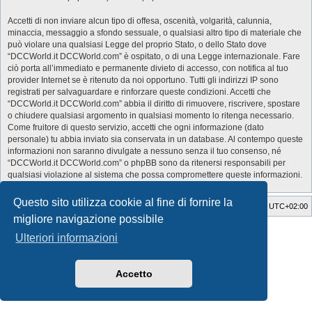
Accetti di non inviare alcun tipo di offesa, oscenità, volgarità, calunnia,
minaccia, messaggio a sfondo sessuale, o qualsiasi altro tipo di materiale che
può violare una qualsiasi Legge del proprio Stato, o dello Stato dove
“DCCWorld.it DCCWorld.com” è ospitato, o di una Legge internazionale. Fare
ciò porta all’immediato e permanente divieto di accesso, con notifica al tuo
provider Internet se è ritenuto da noi opportuno. Tutti gli indirizzi IP sono
registrati per salvaguardare e rinforzare queste condizioni. Accetti che
“DCCWorld.it DCCWorld.com” abbia il diritto di rimuovere, riscrivere, spostare
o chiudere qualsiasi argomento in qualsiasi momento lo ritenga necessario.
Come fruitore di questo servizio, accetti che ogni informazione (dato
personale) tu abbia inviato sia conservata in un database. Al contempo queste
informazioni non saranno divulgate a nessuno senza il tuo consenso, né
“DCCWorld.it DCCWorld.com” o phpBB sono da ritenersi responsabili per
qualsiasi violazione al sistema che possa compromettere queste informazioni.
Questo sito utilizza cookie al fine di fornire la
Indice
Cancella cookie
Tutti gli orari sono
UTC+02:00
migliore navigazione possibile
Style Developer by ©
GTA game
Forum.
Ulteriori informazioni
Creato da
phpBB
® Forum Software © phpBB Limited
Traduzione Italiana
phpBB-Italia.it
Privacy
|
Condizioni
Accetto