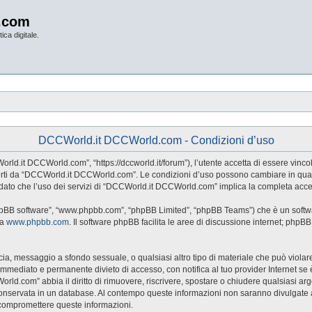
.com
ica digitale.
DCCWorld.it DCCWorld.com - Condizioni d’uso
d.it DCCWorld.com”, “https://dccworld.it/forum”), l’utente accetta di essere vincol
 offerti da “DCCWorld.it DCCWorld.com”. Le condizioni d’uso possono cambiare in qu
dato che l’uso dei servizi di “DCCWorld.it DCCWorld.com” implica la completa accet
hpBB software”, “www.phpbb.com”, “phpBB Limited”, “phpBB Teams”) che è un softwar
da
www.phpbb.com
. Il software phpBB facilita le aree di discussione internet; phpB
naccia, messaggio a sfondo sessuale, o qualsiasi altro tipo di materiale che può viol
ediato e permanente divieto di accesso, con notifica al tuo provider Internet se è ri
rld.com” abbia il diritto di rimuovere, riscrivere, spostare o chiudere qualsiasi a
sia conservata in un database. Al contempo queste informazioni non saranno divul
 compromettere queste informazioni.