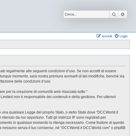
Cerca
Ricer
Iscriviti
Login
ato legalmente alle seguenti condizioni d’uso. Se non accetti di essere
alunque momento, sarà nostra premura avvisarti di tali modifiche, benché sia
tazione delle condizioni d’uso.
e per la creazione di comunità web rilasciata sotto “
B Limited non è responsabile dei contenuti e della gestione. Per ulteriori
are una qualsiasi Legge del proprio Stato, o dello Stato dove “DCCWorld.it
tenuto da noi opportuno. Tutti gli indirizzi IP sono registrati per
rgomento in qualsiasi momento lo ritenga necessario. Come fruitore di questo
gate a nessuno senza il tuo consenso, né “DCCWorld.it DCCWorld.com” o phpBB