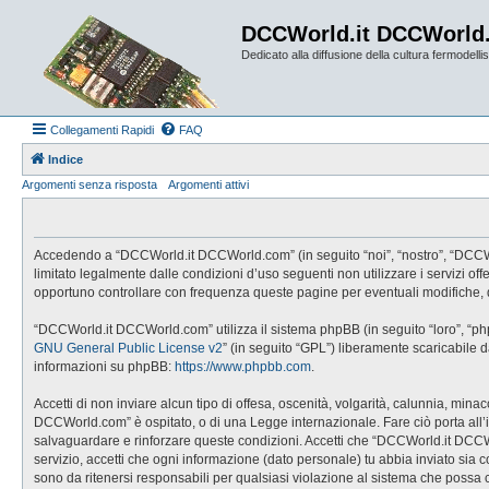
DCCWorld.it DCCWorld
Dedicato alla diffusione della cultura fermodellist
Collegamenti Rapidi
FAQ
Indice
Argomenti senza risposta
Argomenti attivi
Accedendo a “DCCWorld.it DCCWorld.com” (in seguito “noi”, “nostro”, “DCCWorl
limitato legalmente dalle condizioni d’uso seguenti non utilizzare i servizi
opportuno controllare con frequenza queste pagine per eventuali modifiche, 
“DCCWorld.it DCCWorld.com” utilizza il sistema phpBB (in seguito “loro”, “p
GNU General Public License v2
” (in seguito “GPL”) liberamente scaricabile 
informazioni su phpBB:
https://www.phpbb.com
.
Accetti di non inviare alcun tipo di offesa, oscenità, volgarità, calunnia, mi
DCCWorld.com” è ospitato, o di una Legge internazionale. Fare ciò porta all’imm
salvaguardare e rinforzare queste condizioni. Accetti che “DCCWorld.it DCCWo
servizio, accetti che ogni informazione (dato personale) tu abbia inviato 
sono da ritenersi responsabili per qualsiasi violazione al sistema che possa