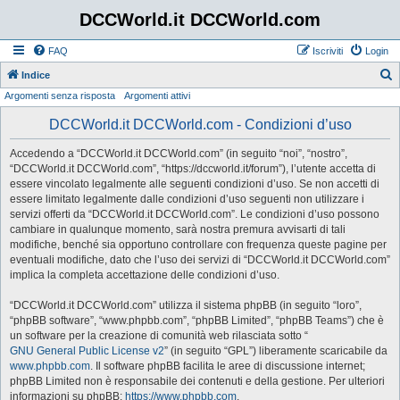
DCCWorld.it DCCWorld.com
FAQ
Iscriviti
Login
Indice
Argomenti senza risposta
Argomenti attivi
e
r
DCCWorld.it DCCWorld.com - Condizioni d’uso
c
Accedendo a “DCCWorld.it DCCWorld.com” (in seguito “noi”, “nostro”,
a
“DCCWorld.it DCCWorld.com”, “https://dccworld.it/forum”), l’utente accetta di
essere vincolato legalmente alle seguenti condizioni d’uso. Se non accetti di
essere limitato legalmente dalle condizioni d’uso seguenti non utilizzare i
servizi offerti da “DCCWorld.it DCCWorld.com”. Le condizioni d’uso possono
cambiare in qualunque momento, sarà nostra premura avvisarti di tali
modifiche, benché sia opportuno controllare con frequenza queste pagine per
eventuali modifiche, dato che l’uso dei servizi di “DCCWorld.it DCCWorld.com”
implica la completa accettazione delle condizioni d’uso.
“DCCWorld.it DCCWorld.com” utilizza il sistema phpBB (in seguito “loro”,
“phpBB software”, “www.phpbb.com”, “phpBB Limited”, “phpBB Teams”) che è
un software per la creazione di comunità web rilasciata sotto “
GNU General Public License v2
” (in seguito “GPL”) liberamente scaricabile da
www.phpbb.com
. Il software phpBB facilita le aree di discussione internet;
phpBB Limited non è responsabile dei contenuti e della gestione. Per ulteriori
informazioni su phpBB:
https://www.phpbb.com
.