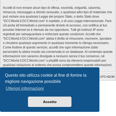
Accetti di non inviare alcun tipo di offesa, oscenità, volgarità, calunnia,
minaccia, messaggio a sfondo sessuale, o qualsiasi altro tipo di materiale che
può violare una qualsiasi Legge del proprio Stato, o dello Stato dove
“DCCWorld.it DCCWorld.com” è ospitato, o di una Legge internazionale. Fare
ciò porta all’immediato e permanente divieto di accesso, con notifica al tuo
provider Internet se è ritenuto da noi opportuno. Tutti gli indirizzi IP sono
registrati per salvaguardare e rinforzare queste condizioni. Accetti che
“DCCWorld.it DCCWorld.com” abbia il diritto di rimuovere, riscrivere, spostare
o chiudere qualsiasi argomento in qualsiasi momento lo ritenga necessario.
Come fruitore di questo servizio, accetti che ogni informazione (dato
personale) tu abbia inviato sia conservata in un database. Al contempo queste
informazioni non saranno divulgate a nessuno senza il tuo consenso, né
“DCCWorld.it DCCWorld.com” o phpBB sono da ritenersi responsabili per
qualsiasi violazione al sistema che possa compromettere queste informazioni.
Questo sito utilizza cookie al fine di fornire la
Indice
Cancella cookie
Tutti gli orari sono
UTC+02:00
migliore navigazione possibile
Style Developer by ©
GTA game
Forum.
Ulteriori informazioni
Creato da
phpBB
® Forum Software © phpBB Limited
Traduzione Italiana
phpBB-Italia.it
Privacy
|
Condizioni
Accetto