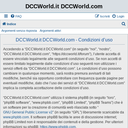
DCCWorld.it DCCWorld.com
FAQ
Iscriviti
Login
Indice
Argomenti senza risposta
Argomenti attivi
e
r
DCCWorld.it DCCWorld.com - Condizioni d’uso
c
Accedendo a “DCCWorld.it DCCWorld.com” (in seguito “noi”, “nostro”,
a
“DCCWorld.it DCCWorld.com”, “https://dccworld.it/forum”), l’utente accetta di
essere vincolato legalmente alle seguenti condizioni d’uso. Se non accetti di
essere limitato legalmente dalle condizioni d’uso seguenti non utilizzare i
servizi offerti da “DCCWorld.it DCCWorld.com”. Le condizioni d’uso possono
cambiare in qualunque momento, sarà nostra premura avvisarti di tali
modifiche, benché sia opportuno controllare con frequenza queste pagine per
eventuali modifiche, dato che l’uso dei servizi di “DCCWorld.it DCCWorld.com”
implica la completa accettazione delle condizioni d’uso.
“DCCWorld.it DCCWorld.com” utilizza il sistema phpBB (in seguito “loro”,
“phpBB software”, “www.phpbb.com”, “phpBB Limited”, “phpBB Teams”) che è
un software per la creazione di comunità web rilasciata sotto “
GNU General Public License v2
” (in seguito “GPL”) liberamente scaricabile da
www.phpbb.com
. Il software phpBB facilita le aree di discussione internet;
phpBB Limited non è responsabile dei contenuti e della gestione. Per ulteriori
informazioni su phpBB:
https://www.phpbb.com
.