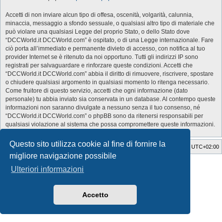
Accetti di non inviare alcun tipo di offesa, oscenità, volgarità, calunnia,
minaccia, messaggio a sfondo sessuale, o qualsiasi altro tipo di materiale che
può violare una qualsiasi Legge del proprio Stato, o dello Stato dove
“DCCWorld.it DCCWorld.com” è ospitato, o di una Legge internazionale. Fare
ciò porta all’immediato e permanente divieto di accesso, con notifica al tuo
provider Internet se è ritenuto da noi opportuno. Tutti gli indirizzi IP sono
registrati per salvaguardare e rinforzare queste condizioni. Accetti che
“DCCWorld.it DCCWorld.com” abbia il diritto di rimuovere, riscrivere, spostare
o chiudere qualsiasi argomento in qualsiasi momento lo ritenga necessario.
Come fruitore di questo servizio, accetti che ogni informazione (dato
personale) tu abbia inviato sia conservata in un database. Al contempo queste
informazioni non saranno divulgate a nessuno senza il tuo consenso, né
“DCCWorld.it DCCWorld.com” o phpBB sono da ritenersi responsabili per
qualsiasi violazione al sistema che possa compromettere queste informazioni.
Questo sito utilizza cookie al fine di fornire la
Indice
Cancella cookie
Tutti gli orari sono
UTC+02:00
migliore navigazione possibile
Style Developer by ©
GTA game
Forum.
Ulteriori informazioni
Creato da
phpBB
® Forum Software © phpBB Limited
Traduzione Italiana
phpBB-Italia.it
Privacy
|
Condizioni
Accetto