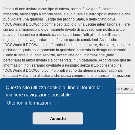
Accetti di non inviare alcun tipo di offesa, oscenità, volgarità, calunnia,
minaccia, messaggio a sfondo sessuale, o qualsiasi altro tipo di materiale che
può violare una qualsiasi Legge del proprio Stato, o dello Stato dove
“DCCWorld.it DCCWorld.com” è ospitato, o di una Legge internazionale. Fare
ciò porta all’immediato e permanente divieto di accesso, con notifica al tuo
provider Internet se è ritenuto da noi opportuno. Tutti gli indirizzi IP sono
registrati per salvaguardare e rinforzare queste condizioni. Accetti che
“DCCWorld.it DCCWorld.com” abbia il diritto di rimuovere, riscrivere, spostare
o chiudere qualsiasi argomento in qualsiasi momento lo ritenga necessario.
Come fruitore di questo servizio, accetti che ogni informazione (dato
personale) tu abbia inviato sia conservata in un database. Al contempo queste
informazioni non saranno divulgate a nessuno senza il tuo consenso, né
“DCCWorld.it DCCWorld.com” o phpBB sono da ritenersi responsabili per
qualsiasi violazione al sistema che possa compromettere queste informazioni.
Questo sito utilizza cookie al fine di fornire la
Indice
Cancella cookie
Tutti gli orari sono
UTC+02:00
migliore navigazione possibile
Style Developer by ©
GTA game
Forum.
Ulteriori informazioni
Creato da
phpBB
® Forum Software © phpBB Limited
Traduzione Italiana
phpBB-Italia.it
Privacy
|
Condizioni
Accetto