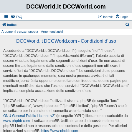
DCCWorld.it DCCWorld.com
FAQ
Iscriviti
Login
Indice
Argomenti senza risposta
Argomenti attivi
e
r
DCCWorld.it DCCWorld.com - Condizioni d’uso
c
Accedendo a “DCCWorld.it DCCWorld.com” (in seguito “noi”, “nostro”,
a
“DCCWorld.it DCCWorld.com”, “https://dccworld.it/forum”), l’utente accetta di
essere vincolato legalmente alle seguenti condizioni d’uso. Se non accetti di
essere limitato legalmente dalle condizioni d’uso seguenti non utilizzare i
servizi offerti da “DCCWorld.it DCCWorld.com”. Le condizioni d’uso possono
cambiare in qualunque momento, sarà nostra premura avvisarti di tali
modifiche, benché sia opportuno controllare con frequenza queste pagine per
eventuali modifiche, dato che l’uso dei servizi di “DCCWorld.it DCCWorld.com”
implica la completa accettazione delle condizioni d’uso.
“DCCWorld.it DCCWorld.com” utilizza il sistema phpBB (in seguito “loro”,
“phpBB software”, “www.phpbb.com”, “phpBB Limited”, “phpBB Teams”) che è
un software per la creazione di comunità web rilasciata sotto “
GNU General Public License v2
” (in seguito “GPL”) liberamente scaricabile da
www.phpbb.com
. Il software phpBB facilita le aree di discussione internet;
phpBB Limited non è responsabile dei contenuti e della gestione. Per ulteriori
informazioni su phpBB:
https://www.phpbb.com
.