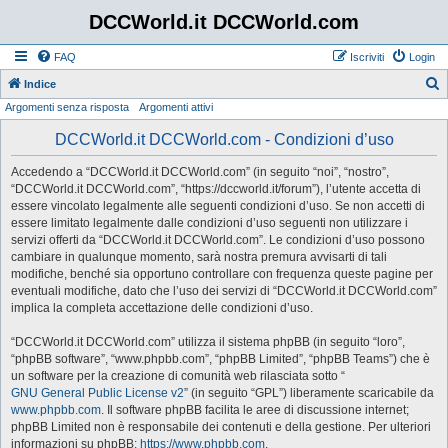
DCCWorld.it DCCWorld.com
FAQ
Iscriviti
Login
Indice
Argomenti senza risposta
Argomenti attivi
e
r
DCCWorld.it DCCWorld.com - Condizioni d’uso
c
Accedendo a “DCCWorld.it DCCWorld.com” (in seguito “noi”, “nostro”,
a
“DCCWorld.it DCCWorld.com”, “https://dccworld.it/forum”), l’utente accetta di
essere vincolato legalmente alle seguenti condizioni d’uso. Se non accetti di
essere limitato legalmente dalle condizioni d’uso seguenti non utilizzare i
servizi offerti da “DCCWorld.it DCCWorld.com”. Le condizioni d’uso possono
cambiare in qualunque momento, sarà nostra premura avvisarti di tali
modifiche, benché sia opportuno controllare con frequenza queste pagine per
eventuali modifiche, dato che l’uso dei servizi di “DCCWorld.it DCCWorld.com”
implica la completa accettazione delle condizioni d’uso.
“DCCWorld.it DCCWorld.com” utilizza il sistema phpBB (in seguito “loro”,
“phpBB software”, “www.phpbb.com”, “phpBB Limited”, “phpBB Teams”) che è
un software per la creazione di comunità web rilasciata sotto “
GNU General Public License v2
” (in seguito “GPL”) liberamente scaricabile da
www.phpbb.com
. Il software phpBB facilita le aree di discussione internet;
phpBB Limited non è responsabile dei contenuti e della gestione. Per ulteriori
informazioni su phpBB:
https://www.phpbb.com
.