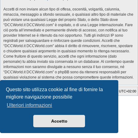
Accetti di non inviare alcun tipo di offesa, oscenità, volgarità, calunnia,
minaccia, messaggio a sfondo sessuale, o qualsiasi altro tipo di materiale che
può violare una qualsiasi Legge del proprio Stato, o dello Stato dove
“DCCWorld.it DCCWorld.com” è ospitato, o di una Legge internazionale. Fare
ciò porta all’immediato e permanente divieto di accesso, con notifica al tuo
provider Internet se è ritenuto da noi opportuno. Tutti gli indirizzi IP sono
registrati per salvaguardare e rinforzare queste condizioni. Accetti che
“DCCWorld.it DCCWorld.com” abbia il diritto di rimuovere, riscrivere, spostare
o chiudere qualsiasi argomento in qualsiasi momento lo ritenga necessario.
Come fruitore di questo servizio, accetti che ogni informazione (dato
personale) tu abbia inviato sia conservata in un database. Al contempo queste
informazioni non saranno divulgate a nessuno senza il tuo consenso, né
“DCCWorld.it DCCWorld.com” o phpBB sono da ritenersi responsabili per
qualsiasi violazione al sistema che possa compromettere queste informazioni.
Questo sito utilizza cookie al fine di fornire la
Indice
Cancella cookie
Tutti gli orari sono
UTC+02:00
migliore navigazione possibile
Style Developer by ©
GTA game
Forum.
Ulteriori informazioni
Creato da
phpBB
® Forum Software © phpBB Limited
Traduzione Italiana
phpBB-Italia.it
Privacy
|
Condizioni
Accetto