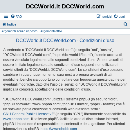
DCCWorld.it DCCWorld.com
FAQ
Iscriviti
Login
Indice
Argomenti senza risposta
Argomenti attivi
e
r
DCCWorld.it DCCWorld.com - Condizioni d’uso
c
Accedendo a “DCCWorld.it DCCWorld.com” (in seguito “noi”, “nostro”,
a
“DCCWorld.it DCCWorld.com”, “https://dccworld.it/forum”), l’utente accetta di
essere vincolato legalmente alle seguenti condizioni d’uso. Se non accetti di
essere limitato legalmente dalle condizioni d’uso seguenti non utilizzare i
servizi offerti da “DCCWorld.it DCCWorld.com”. Le condizioni d’uso possono
cambiare in qualunque momento, sarà nostra premura avvisarti di tali
modifiche, benché sia opportuno controllare con frequenza queste pagine per
eventuali modifiche, dato che l’uso dei servizi di “DCCWorld.it DCCWorld.com”
implica la completa accettazione delle condizioni d’uso.
“DCCWorld.it DCCWorld.com” utilizza il sistema phpBB (in seguito “loro”,
“phpBB software”, “www.phpbb.com”, “phpBB Limited”, “phpBB Teams”) che è
un software per la creazione di comunità web rilasciata sotto “
GNU General Public License v2
” (in seguito “GPL”) liberamente scaricabile da
www.phpbb.com
. Il software phpBB facilita le aree di discussione internet;
phpBB Limited non è responsabile dei contenuti e della gestione. Per ulteriori
informazioni su phpBB:
https://www.phpbb.com
.