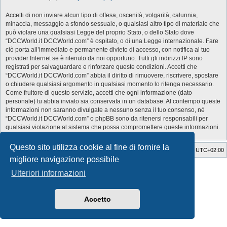
Accetti di non inviare alcun tipo di offesa, oscenità, volgarità, calunnia,
minaccia, messaggio a sfondo sessuale, o qualsiasi altro tipo di materiale che
può violare una qualsiasi Legge del proprio Stato, o dello Stato dove
“DCCWorld.it DCCWorld.com” è ospitato, o di una Legge internazionale. Fare
ciò porta all’immediato e permanente divieto di accesso, con notifica al tuo
provider Internet se è ritenuto da noi opportuno. Tutti gli indirizzi IP sono
registrati per salvaguardare e rinforzare queste condizioni. Accetti che
“DCCWorld.it DCCWorld.com” abbia il diritto di rimuovere, riscrivere, spostare
o chiudere qualsiasi argomento in qualsiasi momento lo ritenga necessario.
Come fruitore di questo servizio, accetti che ogni informazione (dato
personale) tu abbia inviato sia conservata in un database. Al contempo queste
informazioni non saranno divulgate a nessuno senza il tuo consenso, né
“DCCWorld.it DCCWorld.com” o phpBB sono da ritenersi responsabili per
qualsiasi violazione al sistema che possa compromettere queste informazioni.
Questo sito utilizza cookie al fine di fornire la
Indice
Cancella cookie
Tutti gli orari sono
UTC+02:00
migliore navigazione possibile
Style Developer by ©
GTA game
Forum.
Ulteriori informazioni
Creato da
phpBB
® Forum Software © phpBB Limited
Traduzione Italiana
phpBB-Italia.it
Privacy
|
Condizioni
Accetto