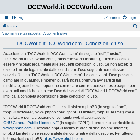
DCCWorld.it DCCWorld.com
FAQ
Iscriviti
Login
Indice
Argomenti senza risposta
Argomenti attivi
e
r
DCCWorld.it DCCWorld.com - Condizioni d’uso
c
Accedendo a “DCCWorld.it DCCWorld.com” (in seguito “noi”, “nostro”,
a
“DCCWorld.it DCCWorld.com”, “https://dccworld.it/forum”), l’utente accetta di
essere vincolato legalmente alle seguenti condizioni d’uso. Se non accetti di
essere limitato legalmente dalle condizioni d’uso seguenti non utilizzare i
servizi offerti da “DCCWorld.it DCCWorld.com”. Le condizioni d’uso possono
cambiare in qualunque momento, sarà nostra premura avvisarti di tali
modifiche, benché sia opportuno controllare con frequenza queste pagine per
eventuali modifiche, dato che l’uso dei servizi di “DCCWorld.it DCCWorld.com”
implica la completa accettazione delle condizioni d’uso.
“DCCWorld.it DCCWorld.com” utilizza il sistema phpBB (in seguito “loro”,
“phpBB software”, “www.phpbb.com”, “phpBB Limited”, “phpBB Teams”) che è
un software per la creazione di comunità web rilasciata sotto “
GNU General Public License v2
” (in seguito “GPL”) liberamente scaricabile da
www.phpbb.com
. Il software phpBB facilita le aree di discussione internet;
phpBB Limited non è responsabile dei contenuti e della gestione. Per ulteriori
informazioni su phpBB:
https://www.phpbb.com
.