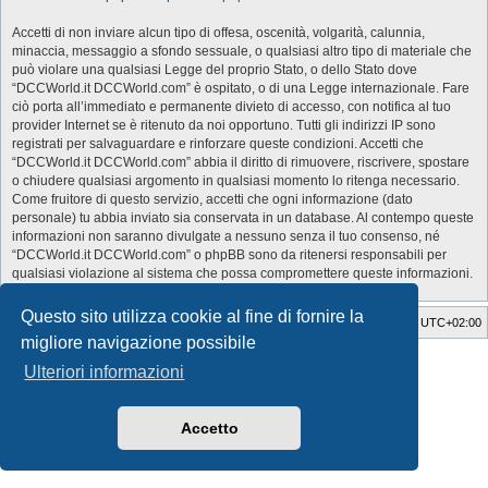
Accetti di non inviare alcun tipo di offesa, oscenità, volgarità, calunnia,
minaccia, messaggio a sfondo sessuale, o qualsiasi altro tipo di materiale che
può violare una qualsiasi Legge del proprio Stato, o dello Stato dove
“DCCWorld.it DCCWorld.com” è ospitato, o di una Legge internazionale. Fare
ciò porta all’immediato e permanente divieto di accesso, con notifica al tuo
provider Internet se è ritenuto da noi opportuno. Tutti gli indirizzi IP sono
registrati per salvaguardare e rinforzare queste condizioni. Accetti che
“DCCWorld.it DCCWorld.com” abbia il diritto di rimuovere, riscrivere, spostare
o chiudere qualsiasi argomento in qualsiasi momento lo ritenga necessario.
Come fruitore di questo servizio, accetti che ogni informazione (dato
personale) tu abbia inviato sia conservata in un database. Al contempo queste
informazioni non saranno divulgate a nessuno senza il tuo consenso, né
“DCCWorld.it DCCWorld.com” o phpBB sono da ritenersi responsabili per
qualsiasi violazione al sistema che possa compromettere queste informazioni.
Questo sito utilizza cookie al fine di fornire la
Indice
Cancella cookie
Tutti gli orari sono
UTC+02:00
migliore navigazione possibile
Style Developer by ©
GTA game
Forum.
Ulteriori informazioni
Creato da
phpBB
® Forum Software © phpBB Limited
Traduzione Italiana
phpBB-Italia.it
Privacy
|
Condizioni
Accetto