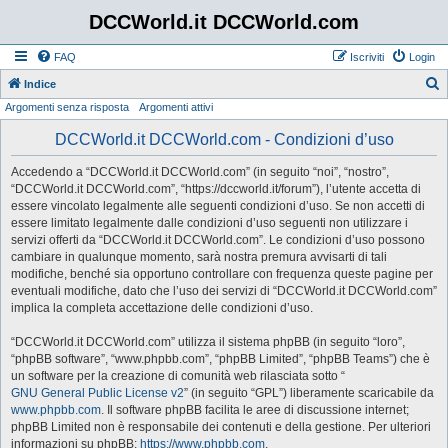
DCCWorld.it DCCWorld.com
FAQ
Iscriviti
Login
Indice
Argomenti senza risposta
Argomenti attivi
e
r
DCCWorld.it DCCWorld.com - Condizioni d’uso
c
Accedendo a “DCCWorld.it DCCWorld.com” (in seguito “noi”, “nostro”,
a
“DCCWorld.it DCCWorld.com”, “https://dccworld.it/forum”), l’utente accetta di
essere vincolato legalmente alle seguenti condizioni d’uso. Se non accetti di
essere limitato legalmente dalle condizioni d’uso seguenti non utilizzare i
servizi offerti da “DCCWorld.it DCCWorld.com”. Le condizioni d’uso possono
cambiare in qualunque momento, sarà nostra premura avvisarti di tali
modifiche, benché sia opportuno controllare con frequenza queste pagine per
eventuali modifiche, dato che l’uso dei servizi di “DCCWorld.it DCCWorld.com”
implica la completa accettazione delle condizioni d’uso.
“DCCWorld.it DCCWorld.com” utilizza il sistema phpBB (in seguito “loro”,
“phpBB software”, “www.phpbb.com”, “phpBB Limited”, “phpBB Teams”) che è
un software per la creazione di comunità web rilasciata sotto “
GNU General Public License v2
” (in seguito “GPL”) liberamente scaricabile da
www.phpbb.com
. Il software phpBB facilita le aree di discussione internet;
phpBB Limited non è responsabile dei contenuti e della gestione. Per ulteriori
informazioni su phpBB:
https://www.phpbb.com
.