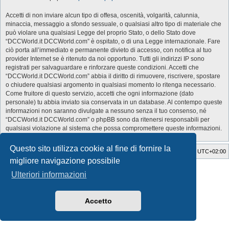
Accetti di non inviare alcun tipo di offesa, oscenità, volgarità, calunnia,
minaccia, messaggio a sfondo sessuale, o qualsiasi altro tipo di materiale che
può violare una qualsiasi Legge del proprio Stato, o dello Stato dove
“DCCWorld.it DCCWorld.com” è ospitato, o di una Legge internazionale. Fare
ciò porta all’immediato e permanente divieto di accesso, con notifica al tuo
provider Internet se è ritenuto da noi opportuno. Tutti gli indirizzi IP sono
registrati per salvaguardare e rinforzare queste condizioni. Accetti che
“DCCWorld.it DCCWorld.com” abbia il diritto di rimuovere, riscrivere, spostare
o chiudere qualsiasi argomento in qualsiasi momento lo ritenga necessario.
Come fruitore di questo servizio, accetti che ogni informazione (dato
personale) tu abbia inviato sia conservata in un database. Al contempo queste
informazioni non saranno divulgate a nessuno senza il tuo consenso, né
“DCCWorld.it DCCWorld.com” o phpBB sono da ritenersi responsabili per
qualsiasi violazione al sistema che possa compromettere queste informazioni.
Questo sito utilizza cookie al fine di fornire la
Indice
Cancella cookie
Tutti gli orari sono
UTC+02:00
migliore navigazione possibile
Style Developer by ©
GTA game
Forum.
Ulteriori informazioni
Creato da
phpBB
® Forum Software © phpBB Limited
Traduzione Italiana
phpBB-Italia.it
Privacy
|
Condizioni
Accetto