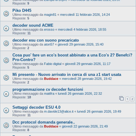
Risposte:
9
Piko D445
Ultimo messaggio da
magin81
«
mercoledì 11 febbraio 2026, 14:24
Risposte:
5
decoder sound ACME
Ultimo messaggio da
erosso
«
mercoledì 4 febbraio 2026, 18:55
Risposte:
11
decoder esu con suono precaricato
Ultimo messaggio da
aton57
«
giovedì 29 gennaio 2026, 15:40
Risposte:
2
Cosa puo' fare un eco's boost abbinato a una Eco's 2? Benefci?
Pro-Contro?
Ultimo messaggio da
Fabio digital
«
giovedì 29 gennaio 2026, 11:17
Risposte:
5
Mi presento - Nuovo arrivato in cerca di una z1 start usata
Ultimo messaggio da
Buddace
«
mercoledì 28 gennaio 2026, 19:42
Risposte:
2
programmazione cv decoder funzioni
Ultimo messaggio da
mattfra
«
lunedì 26 gennaio 2026, 22:32
Risposte:
18
1
2
Settaggi decoder ESU 4.0
Ultimo messaggio da
m.davide13@alice.it
«
lunedì 26 gennaio 2026, 19:49
Risposte:
11
Dcc protocol domanda generale..
Ultimo messaggio da
Buddace
«
giovedì 22 gennaio 2026, 21:49
Risposte:
8