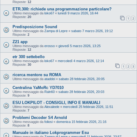
Risposte:
12
ETR.300: richiede una programmazione particolare?
Ultimo messaggio da
loko67
«
lunedì 9 marzo 2026, 16:44
Risposte:
20
1
2
Predisposizione Sound
Ultimo messaggio da
Zampa di Lepre
«
sabato 7 marzo 2026, 19:12
Risposte:
2
Z21 app
Ultimo messaggio da
erosso
«
giovedì 5 marzo 2026, 13:25
Risposte:
12
etr 300 settebello
Ultimo messaggio da
loko67
«
mercoledì 4 marzo 2026, 12:14
Risposte:
30
1
2
3
ricerca mentore su ROMA
Ultimo messaggio da
ataddei
«
sabato 28 febbraio 2026, 20:05
Centralina YaMoRc YD7010
Ultimo messaggio da
Raln60
«
sabato 28 febbraio 2026, 20:03
Risposte:
9
ESU LOKPILOT - CONSIGLI, INFO E MANUALI
Ultimo messaggio da
Alexaleele
«
mercoledì 25 febbraio 2026, 11:51
Risposte:
7
Problemi Decoder S4 Arnold
Ultimo messaggio da
foliosi
«
domenica 15 febbraio 2026, 21:16
Risposte:
8
Manuale in italiano Lokprogrammer Esu
Ultimo messaggio da
Zampa di Lepre
«
mercoledì 11 febbraio 2026, 23:57