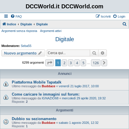
DCCWorld.it DCCWorld.com
FAQ
Iscriviti
Login
Indice
Digitale
Digitale
Argomenti senza risposta
Argomenti attivi
e
Digitale
r
c
Moderatore:
Seba55
a
Cerca
Ricerca avan
Nuovo argomento
Pagina
1
di
126
1
2
3
4
5
126
Prossimo
6299 argomenti
…
Annunci
Piattaforma Mobile Tapatalk
Ultimo messaggio da
Buddace
«
venerdì 21 luglio 2017, 10:00
Come caricare le immagini sul forum:
Ultimo messaggio da
IGNAZIO68
«
mercoledì 29 aprile 2020, 19:32
Risposte:
2
Argomenti
Dubbio su sezionamento
Ultimo messaggio da
Buddace
«
sabato 1 agosto 2026, 12:32
Risposte:
1