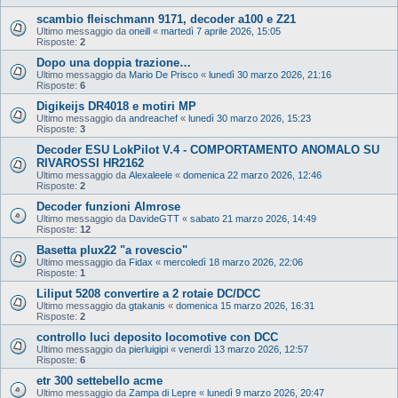
scambio fleischmann 9171, decoder a100 e Z21
Ultimo messaggio da
oneill
«
martedì 7 aprile 2026, 15:05
Risposte:
2
Dopo una doppia trazione…
Ultimo messaggio da
Mario De Prisco
«
lunedì 30 marzo 2026, 21:16
Risposte:
6
Digikeijs DR4018 e motiri MP
Ultimo messaggio da
andreachef
«
lunedì 30 marzo 2026, 15:23
Risposte:
3
Decoder ESU LokPilot V.4 - COMPORTAMENTO ANOMALO SU
RIVAROSSI HR2162
Ultimo messaggio da
Alexaleele
«
domenica 22 marzo 2026, 12:46
Risposte:
2
Decoder funzioni Almrose
Ultimo messaggio da
DavideGTT
«
sabato 21 marzo 2026, 14:49
Risposte:
12
Basetta plux22 "a rovescio"
Ultimo messaggio da
Fidax
«
mercoledì 18 marzo 2026, 22:06
Risposte:
1
Liliput 5208 convertire a 2 rotaie DC/DCC
Ultimo messaggio da
gtakanis
«
domenica 15 marzo 2026, 16:31
Risposte:
2
controllo luci deposito locomotive con DCC
Ultimo messaggio da
pierluigipi
«
venerdì 13 marzo 2026, 12:57
Risposte:
6
etr 300 settebello acme
Ultimo messaggio da
Zampa di Lepre
«
lunedì 9 marzo 2026, 20:47