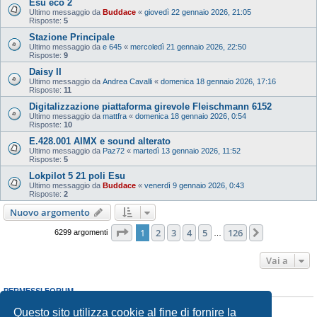
Esu eco 2
Ultimo messaggio da
Buddace
«
giovedì 22 gennaio 2026, 21:05
Risposte:
5
Stazione Principale
Ultimo messaggio da
e 645
«
mercoledì 21 gennaio 2026, 22:50
Risposte:
9
Daisy II
Ultimo messaggio da
Andrea Cavalli
«
domenica 18 gennaio 2026, 17:16
Risposte:
11
Digitalizzazione piattaforma girevole Fleischmann 6152
Ultimo messaggio da
mattfra
«
domenica 18 gennaio 2026, 0:54
Risposte:
10
E.428.001 AIMX e sound alterato
Ultimo messaggio da
Paz72
«
martedì 13 gennaio 2026, 11:52
Risposte:
5
Lokpilot 5 21 poli Esu
Ultimo messaggio da
Buddace
«
venerdì 9 gennaio 2026, 0:43
Risposte:
2
Nuovo argomento
Pagina
1
di
126
1
2
3
4
5
126
Prossimo
6299 argomenti
…
Vai a
PERMESSI FORUM
Non puoi
aprire nuovi argomenti
Questo sito utilizza cookie al fine di fornire la
Non puoi
rispondere negli argomenti