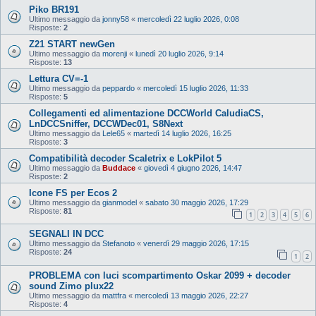
Piko BR191
Ultimo messaggio da
jonny58
«
mercoledì 22 luglio 2026, 0:08
Risposte:
2
Z21 START newGen
Ultimo messaggio da
morenji
«
lunedì 20 luglio 2026, 9:14
Risposte:
13
Lettura CV=-1
Ultimo messaggio da
peppardo
«
mercoledì 15 luglio 2026, 11:33
Risposte:
5
Collegamenti ed alimentazione DCCWorld CaludiaCS,
LnDCCSniffer, DCCWDec01, S8Next
Ultimo messaggio da
Lele65
«
martedì 14 luglio 2026, 16:25
Risposte:
3
Compatibilità decoder Scaletrix e LokPilot 5
Ultimo messaggio da
Buddace
«
giovedì 4 giugno 2026, 14:47
Risposte:
2
Icone FS per Ecos 2
Ultimo messaggio da
gianmodel
«
sabato 30 maggio 2026, 17:29
Risposte:
81
1
2
3
4
5
6
SEGNALI IN DCC
Ultimo messaggio da
Stefanoto
«
venerdì 29 maggio 2026, 17:15
Risposte:
24
1
2
PROBLEMA con luci scompartimento Oskar 2099 + decoder
sound Zimo plux22
Ultimo messaggio da
mattfra
«
mercoledì 13 maggio 2026, 22:27
Risposte:
4