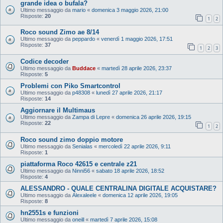
grande idea o bufala?
Ultimo messaggio da
mario
«
domenica 3 maggio 2026, 21:00
Risposte:
20
1
2
Roco sound Zimo ae 8/14
Ultimo messaggio da
peppardo
«
venerdì 1 maggio 2026, 17:51
Risposte:
37
1
2
3
Codice decoder
Ultimo messaggio da
Buddace
«
martedì 28 aprile 2026, 23:37
Risposte:
5
Problemi con Piko Smartcontrol
Ultimo messaggio da
p48308
«
lunedì 27 aprile 2026, 21:17
Risposte:
14
Aggiornare il Multimaus
Ultimo messaggio da
Zampa di Lepre
«
domenica 26 aprile 2026, 19:15
Risposte:
22
1
2
Roco sound zimo doppio motore
Ultimo messaggio da
Senialas
«
mercoledì 22 aprile 2026, 9:11
Risposte:
1
piattaforma Roco 42615 e centrale z21
Ultimo messaggio da
Ninni56
«
sabato 18 aprile 2026, 18:52
Risposte:
4
ALESSANDRO - QUALE CENTRALINA DIGITALE ACQUISTARE?
Ultimo messaggio da
Alexaleele
«
domenica 12 aprile 2026, 19:05
Risposte:
8
hn2551s e funzioni
Ultimo messaggio da
oneill
«
martedì 7 aprile 2026, 15:08