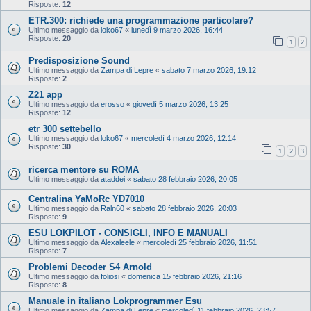
Risposte:
12
ETR.300: richiede una programmazione particolare?
Ultimo messaggio da
loko67
«
lunedì 9 marzo 2026, 16:44
Risposte:
20
1
2
Predisposizione Sound
Ultimo messaggio da
Zampa di Lepre
«
sabato 7 marzo 2026, 19:12
Risposte:
2
Z21 app
Ultimo messaggio da
erosso
«
giovedì 5 marzo 2026, 13:25
Risposte:
12
etr 300 settebello
Ultimo messaggio da
loko67
«
mercoledì 4 marzo 2026, 12:14
Risposte:
30
1
2
3
ricerca mentore su ROMA
Ultimo messaggio da
ataddei
«
sabato 28 febbraio 2026, 20:05
Centralina YaMoRc YD7010
Ultimo messaggio da
Raln60
«
sabato 28 febbraio 2026, 20:03
Risposte:
9
ESU LOKPILOT - CONSIGLI, INFO E MANUALI
Ultimo messaggio da
Alexaleele
«
mercoledì 25 febbraio 2026, 11:51
Risposte:
7
Problemi Decoder S4 Arnold
Ultimo messaggio da
foliosi
«
domenica 15 febbraio 2026, 21:16
Risposte:
8
Manuale in italiano Lokprogrammer Esu
Ultimo messaggio da
Zampa di Lepre
«
mercoledì 11 febbraio 2026, 23:57