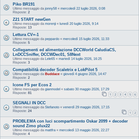
Piko BR191
Ultimo messaggio da
jonny58
«
mercoledì 22 luglio 2026, 0:08
Risposte:
2
Z21 START newGen
Ultimo messaggio da
morenji
«
lunedì 20 luglio 2026, 9:14
Risposte:
13
Lettura CV=-1
Ultimo messaggio da
peppardo
«
mercoledì 15 luglio 2026, 11:33
Risposte:
5
Collegamenti ed alimentazione DCCWorld CaludiaCS,
LnDCCSniffer, DCCWDec01, S8Next
Ultimo messaggio da
Lele65
«
martedì 14 luglio 2026, 16:25
Risposte:
3
Compatibilità decoder Scaletrix e LokPilot 5
Ultimo messaggio da
Buddace
«
giovedì 4 giugno 2026, 14:47
Risposte:
2
Icone FS per Ecos 2
Ultimo messaggio da
gianmodel
«
sabato 30 maggio 2026, 17:29
Risposte:
81
1
2
3
4
5
6
SEGNALI IN DCC
Ultimo messaggio da
Stefanoto
«
venerdì 29 maggio 2026, 17:15
Risposte:
24
1
2
PROBLEMA con luci scompartimento Oskar 2099 + decoder
sound Zimo plux22
Ultimo messaggio da
mattfra
«
mercoledì 13 maggio 2026, 22:27
Risposte:
4