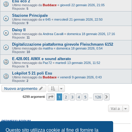
Esu eco 2
Ultimo messaggio da
Buddace
«
giovedì 22 gennaio 2026, 21:05
Risposte:
5
Stazione Principale
Ultimo messaggio da
e 645
«
mercoledì 21 gennaio 2026, 22:50
Risposte:
9
Daisy II
Ultimo messaggio da
Andrea Cavalli
«
domenica 18 gennaio 2026, 17:16
Risposte:
11
Digitalizzazione piattaforma girevole Fleischmann 6152
Ultimo messaggio da
mattfra
«
domenica 18 gennaio 2026, 0:54
Risposte:
10
E.428.001 AIMX e sound alterato
Ultimo messaggio da
Paz72
«
martedì 13 gennaio 2026, 11:52
Risposte:
5
Lokpilot 5 21 poli Esu
Ultimo messaggio da
Buddace
«
venerdì 9 gennaio 2026, 0:43
Risposte:
2
Nuovo argomento
Pagina
1
di
126
1
2
3
4
5
126
Prossimo
6299 argomenti
…
Vai a
PERMESSI FORUM
Non puoi
aprire nuovi argomenti
Questo sito utilizza cookie al fine di fornire la
Non puoi
rispondere negli argomenti