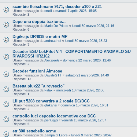
scambio fleischmann 9171, decoder a100 e Z21
Ultimo messaggio da
oneill
«
martedì 7 aprile 2026, 15:05
Risposte:
2
Dopo una doppia trazione…
Ultimo messaggio da
Mario De Prisco
«
lunedì 30 marzo 2026, 21:16
Risposte:
6
Digikeijs DR4018 e motiri MP
Ultimo messaggio da
andreachef
«
lunedì 30 marzo 2026, 15:23
Risposte:
3
Decoder ESU LokPilot V.4 - COMPORTAMENTO ANOMALO SU
RIVAROSSI HR2162
Ultimo messaggio da
Alexaleele
«
domenica 22 marzo 2026, 12:46
Risposte:
2
Decoder funzioni Almrose
Ultimo messaggio da
DavideGTT
«
sabato 21 marzo 2026, 14:49
Risposte:
12
Basetta plux22 "a rovescio"
Ultimo messaggio da
Fidax
«
mercoledì 18 marzo 2026, 22:06
Risposte:
1
Liliput 5208 convertire a 2 rotaie DC/DCC
Ultimo messaggio da
gtakanis
«
domenica 15 marzo 2026, 16:31
Risposte:
2
controllo luci deposito locomotive con DCC
Ultimo messaggio da
pierluigipi
«
venerdì 13 marzo 2026, 12:57
Risposte:
6
etr 300 settebello acme
Ultimo messaggio da
Zampa di Lepre
«
lunedì 9 marzo 2026, 20:47