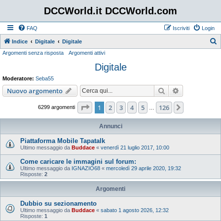
DCCWorld.it DCCWorld.com
FAQ
Iscriviti
Login
Indice
Digitale
Digitale
Argomenti senza risposta
Argomenti attivi
e
Digitale
r
c
Moderatore:
Seba55
a
Cerca
Ricerca avan
Nuovo argomento
Pagina
1
di
126
1
2
3
4
5
126
Prossimo
6299 argomenti
…
Annunci
Piattaforma Mobile Tapatalk
Ultimo messaggio da
Buddace
«
venerdì 21 luglio 2017, 10:00
Come caricare le immagini sul forum:
Ultimo messaggio da
IGNAZIO68
«
mercoledì 29 aprile 2020, 19:32
Risposte:
2
Argomenti
Dubbio su sezionamento
Ultimo messaggio da
Buddace
«
sabato 1 agosto 2026, 12:32
Risposte:
1