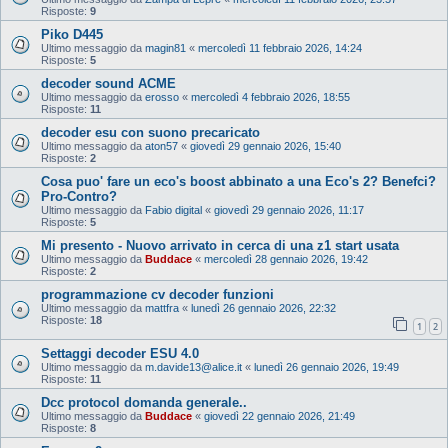
Risposte:
9
Piko D445
Ultimo messaggio da
magin81
«
mercoledì 11 febbraio 2026, 14:24
Risposte:
5
decoder sound ACME
Ultimo messaggio da
erosso
«
mercoledì 4 febbraio 2026, 18:55
Risposte:
11
decoder esu con suono precaricato
Ultimo messaggio da
aton57
«
giovedì 29 gennaio 2026, 15:40
Risposte:
2
Cosa puo' fare un eco's boost abbinato a una Eco's 2? Benefci?
Pro-Contro?
Ultimo messaggio da
Fabio digital
«
giovedì 29 gennaio 2026, 11:17
Risposte:
5
Mi presento - Nuovo arrivato in cerca di una z1 start usata
Ultimo messaggio da
Buddace
«
mercoledì 28 gennaio 2026, 19:42
Risposte:
2
programmazione cv decoder funzioni
Ultimo messaggio da
mattfra
«
lunedì 26 gennaio 2026, 22:32
Risposte:
18
1
2
Settaggi decoder ESU 4.0
Ultimo messaggio da
m.davide13@alice.it
«
lunedì 26 gennaio 2026, 19:49
Risposte:
11
Dcc protocol domanda generale..
Ultimo messaggio da
Buddace
«
giovedì 22 gennaio 2026, 21:49
Risposte:
8