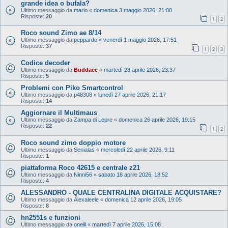
grande idea o bufala?
Ultimo messaggio da
mario
«
domenica 3 maggio 2026, 21:00
Risposte:
20
1
2
Roco sound Zimo ae 8/14
Ultimo messaggio da
peppardo
«
venerdì 1 maggio 2026, 17:51
Risposte:
37
1
2
3
Codice decoder
Ultimo messaggio da
Buddace
«
martedì 28 aprile 2026, 23:37
Risposte:
5
Problemi con Piko Smartcontrol
Ultimo messaggio da
p48308
«
lunedì 27 aprile 2026, 21:17
Risposte:
14
Aggiornare il Multimaus
Ultimo messaggio da
Zampa di Lepre
«
domenica 26 aprile 2026, 19:15
Risposte:
22
1
2
Roco sound zimo doppio motore
Ultimo messaggio da
Senialas
«
mercoledì 22 aprile 2026, 9:11
Risposte:
1
piattaforma Roco 42615 e centrale z21
Ultimo messaggio da
Ninni56
«
sabato 18 aprile 2026, 18:52
Risposte:
4
ALESSANDRO - QUALE CENTRALINA DIGITALE ACQUISTARE?
Ultimo messaggio da
Alexaleele
«
domenica 12 aprile 2026, 19:05
Risposte:
8
hn2551s e funzioni
Ultimo messaggio da
oneill
«
martedì 7 aprile 2026, 15:08