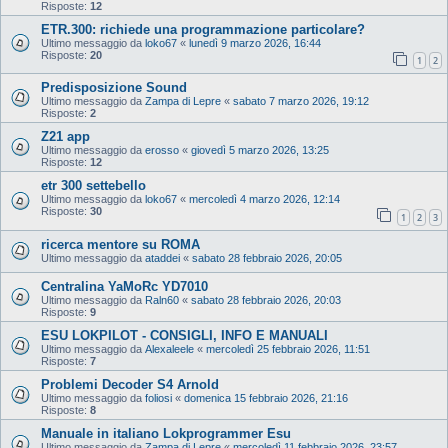
Risposte:
12
ETR.300: richiede una programmazione particolare?
Ultimo messaggio da
loko67
«
lunedì 9 marzo 2026, 16:44
Risposte:
20
1
2
Predisposizione Sound
Ultimo messaggio da
Zampa di Lepre
«
sabato 7 marzo 2026, 19:12
Risposte:
2
Z21 app
Ultimo messaggio da
erosso
«
giovedì 5 marzo 2026, 13:25
Risposte:
12
etr 300 settebello
Ultimo messaggio da
loko67
«
mercoledì 4 marzo 2026, 12:14
Risposte:
30
1
2
3
ricerca mentore su ROMA
Ultimo messaggio da
ataddei
«
sabato 28 febbraio 2026, 20:05
Centralina YaMoRc YD7010
Ultimo messaggio da
Raln60
«
sabato 28 febbraio 2026, 20:03
Risposte:
9
ESU LOKPILOT - CONSIGLI, INFO E MANUALI
Ultimo messaggio da
Alexaleele
«
mercoledì 25 febbraio 2026, 11:51
Risposte:
7
Problemi Decoder S4 Arnold
Ultimo messaggio da
foliosi
«
domenica 15 febbraio 2026, 21:16
Risposte:
8
Manuale in italiano Lokprogrammer Esu
Ultimo messaggio da
Zampa di Lepre
«
mercoledì 11 febbraio 2026, 23:57