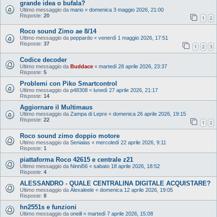
grande idea o bufala?
Ultimo messaggio da
mario
«
domenica 3 maggio 2026, 21:00
Risposte:
20
1
2
Roco sound Zimo ae 8/14
Ultimo messaggio da
peppardo
«
venerdì 1 maggio 2026, 17:51
Risposte:
37
1
2
3
Codice decoder
Ultimo messaggio da
Buddace
«
martedì 28 aprile 2026, 23:37
Risposte:
5
Problemi con Piko Smartcontrol
Ultimo messaggio da
p48308
«
lunedì 27 aprile 2026, 21:17
Risposte:
14
Aggiornare il Multimaus
Ultimo messaggio da
Zampa di Lepre
«
domenica 26 aprile 2026, 19:15
Risposte:
22
1
2
Roco sound zimo doppio motore
Ultimo messaggio da
Senialas
«
mercoledì 22 aprile 2026, 9:11
Risposte:
1
piattaforma Roco 42615 e centrale z21
Ultimo messaggio da
Ninni56
«
sabato 18 aprile 2026, 18:52
Risposte:
4
ALESSANDRO - QUALE CENTRALINA DIGITALE ACQUISTARE?
Ultimo messaggio da
Alexaleele
«
domenica 12 aprile 2026, 19:05
Risposte:
8
hn2551s e funzioni
Ultimo messaggio da
oneill
«
martedì 7 aprile 2026, 15:08