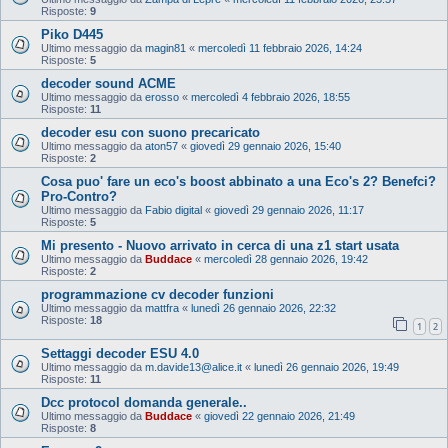
Risposte:
9
Piko D445
Ultimo messaggio da
magin81
«
mercoledì 11 febbraio 2026, 14:24
Risposte:
5
decoder sound ACME
Ultimo messaggio da
erosso
«
mercoledì 4 febbraio 2026, 18:55
Risposte:
11
decoder esu con suono precaricato
Ultimo messaggio da
aton57
«
giovedì 29 gennaio 2026, 15:40
Risposte:
2
Cosa puo' fare un eco's boost abbinato a una Eco's 2? Benefci?
Pro-Contro?
Ultimo messaggio da
Fabio digital
«
giovedì 29 gennaio 2026, 11:17
Risposte:
5
Mi presento - Nuovo arrivato in cerca di una z1 start usata
Ultimo messaggio da
Buddace
«
mercoledì 28 gennaio 2026, 19:42
Risposte:
2
programmazione cv decoder funzioni
Ultimo messaggio da
mattfra
«
lunedì 26 gennaio 2026, 22:32
Risposte:
18
1
2
Settaggi decoder ESU 4.0
Ultimo messaggio da
m.davide13@alice.it
«
lunedì 26 gennaio 2026, 19:49
Risposte:
11
Dcc protocol domanda generale..
Ultimo messaggio da
Buddace
«
giovedì 22 gennaio 2026, 21:49
Risposte:
8