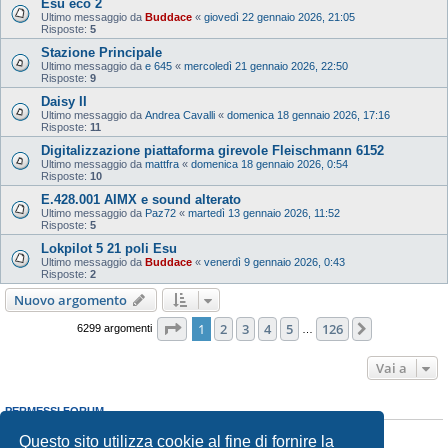
Esu eco 2
Ultimo messaggio da
Buddace
«
giovedì 22 gennaio 2026, 21:05
Risposte:
5
Stazione Principale
Ultimo messaggio da
e 645
«
mercoledì 21 gennaio 2026, 22:50
Risposte:
9
Daisy II
Ultimo messaggio da
Andrea Cavalli
«
domenica 18 gennaio 2026, 17:16
Risposte:
11
Digitalizzazione piattaforma girevole Fleischmann 6152
Ultimo messaggio da
mattfra
«
domenica 18 gennaio 2026, 0:54
Risposte:
10
E.428.001 AIMX e sound alterato
Ultimo messaggio da
Paz72
«
martedì 13 gennaio 2026, 11:52
Risposte:
5
Lokpilot 5 21 poli Esu
Ultimo messaggio da
Buddace
«
venerdì 9 gennaio 2026, 0:43
Risposte:
2
Nuovo argomento
Pagina
1
di
126
1
2
3
4
5
126
Prossimo
6299 argomenti
…
Vai a
PERMESSI FORUM
Non puoi
aprire nuovi argomenti
Questo sito utilizza cookie al fine di fornire la
Non puoi
rispondere negli argomenti