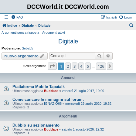
DCCWorld.it DCCWorld.com
FAQ
Iscriviti
Login
Indice
Digitale
Digitale
Argomenti senza risposta
Argomenti attivi
e
Digitale
r
c
Moderatore:
Seba55
a
Cerca
Ricerca avan
Nuovo argomento
Pagina
1
di
126
1
2
3
4
5
126
Prossimo
6299 argomenti
…
Annunci
Piattaforma Mobile Tapatalk
Ultimo messaggio da
Buddace
«
venerdì 21 luglio 2017, 10:00
Come caricare le immagini sul forum:
Ultimo messaggio da
IGNAZIO68
«
mercoledì 29 aprile 2020, 19:32
Risposte:
2
Argomenti
Dubbio su sezionamento
Ultimo messaggio da
Buddace
«
sabato 1 agosto 2026, 12:32
Risposte:
1