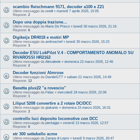
scambio fleischmann 9171, decoder a100 e Z21
Ultimo messaggio da
oneill
«
martedì 7 aprile 2026, 15:05
Risposte:
2
Dopo una doppia trazione…
Ultimo messaggio da
Mario De Prisco
«
lunedì 30 marzo 2026, 21:16
Risposte:
6
Digikeijs DR4018 e motiri MP
Ultimo messaggio da
andreachef
«
lunedì 30 marzo 2026, 15:23
Risposte:
3
Decoder ESU LokPilot V.4 - COMPORTAMENTO ANOMALO SU
RIVAROSSI HR2162
Ultimo messaggio da
Alexaleele
«
domenica 22 marzo 2026, 12:46
Risposte:
2
Decoder funzioni Almrose
Ultimo messaggio da
DavideGTT
«
sabato 21 marzo 2026, 14:49
Risposte:
12
Basetta plux22 "a rovescio"
Ultimo messaggio da
Fidax
«
mercoledì 18 marzo 2026, 22:06
Risposte:
1
Liliput 5208 convertire a 2 rotaie DC/DCC
Ultimo messaggio da
gtakanis
«
domenica 15 marzo 2026, 16:31
Risposte:
2
controllo luci deposito locomotive con DCC
Ultimo messaggio da
pierluigipi
«
venerdì 13 marzo 2026, 12:57
Risposte:
6
etr 300 settebello acme
Ultimo messaggio da
Zampa di Lepre
«
lunedì 9 marzo 2026, 20:47