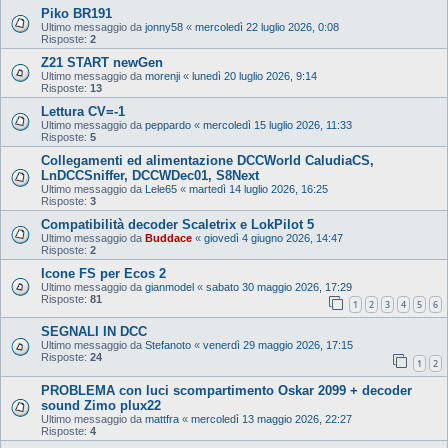
Piko BR191
Ultimo messaggio da
jonny58
«
mercoledì 22 luglio 2026, 0:08
Risposte:
2
Z21 START newGen
Ultimo messaggio da
morenji
«
lunedì 20 luglio 2026, 9:14
Risposte:
13
Lettura CV=-1
Ultimo messaggio da
peppardo
«
mercoledì 15 luglio 2026, 11:33
Risposte:
5
Collegamenti ed alimentazione DCCWorld CaludiaCS,
LnDCCSniffer, DCCWDec01, S8Next
Ultimo messaggio da
Lele65
«
martedì 14 luglio 2026, 16:25
Risposte:
3
Compatibilità decoder Scaletrix e LokPilot 5
Ultimo messaggio da
Buddace
«
giovedì 4 giugno 2026, 14:47
Risposte:
2
Icone FS per Ecos 2
Ultimo messaggio da
gianmodel
«
sabato 30 maggio 2026, 17:29
Risposte:
81
1
2
3
4
5
6
SEGNALI IN DCC
Ultimo messaggio da
Stefanoto
«
venerdì 29 maggio 2026, 17:15
Risposte:
24
1
2
PROBLEMA con luci scompartimento Oskar 2099 + decoder
sound Zimo plux22
Ultimo messaggio da
mattfra
«
mercoledì 13 maggio 2026, 22:27
Risposte:
4