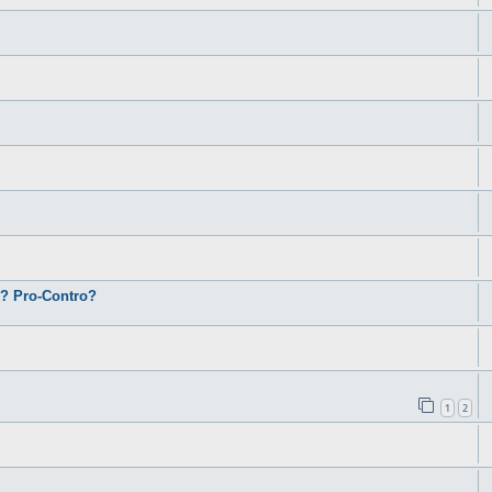
i? Pro-Contro?
1
2