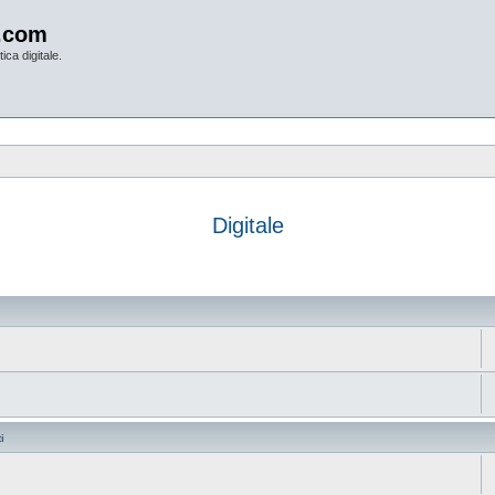
.com
ica digitale.
Digitale
anzata
i