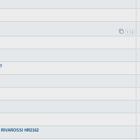
1
2
?
 RIVAROSSI HR2162