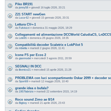
Piko BR191
da
jonny58
»
giovedì 16 luglio 2026, 20:21
Z21 START newGen
da
Luca-62
»
giovedì 15 gennaio 2026, 20:31
Lettura CV=-1
da
Fulviozzi
»
domenica 31 maggio 2026, 18:29
Collegamenti ed alimentazione DCCWorld CaludiaCS, LnDCCS
da
Lele65
»
domenica 28 giugno 2026, 18:35
Compatibilità decoder Scaletrix e LokPilot 5
da
mbiella
»
martedì 2 giugno 2026, 11:41
Icone FS per Ecos 2
da
gianmodel
»
mercoledì 3 agosto 2011, 20:59
SEGNALI IN DCC
da
likenico21
»
mercoledì 15 aprile 2026, 21:28
PROBLEMA con luci scompartimento Oskar 2099 + decoder s
da
Sport69
»
martedì 12 maggio 2026, 10:40
grande idea o bufala?
da
1957fabrizio
»
martedì 22 settembre 2015, 14:19
Roco sound Zimo ae 8/14
da
Bigboy
»
martedì 21 aprile 2026, 23:43