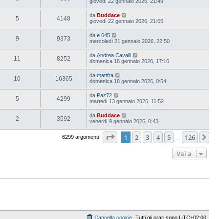
giovedì 22 gennaio 2026, 21:49
da
Buddace
5
4148
giovedì 22 gennaio 2026, 21:05
da
e 645
9
9373
mercoledì 21 gennaio 2026, 22:50
da
Andrea Cavalli
11
8252
domenica 18 gennaio 2026, 17:16
da
mattfra
10
16365
domenica 18 gennaio 2026, 0:54
da
Paz72
5
4299
martedì 13 gennaio 2026, 11:52
da
Buddace
2
3592
venerdì 9 gennaio 2026, 0:43
Pagina
1
di
126
1
2
3
4
5
126
Pr
6299 argomenti
…
Vai a
Cancella cookie
Tutti gli orari sono
UTC+02:00