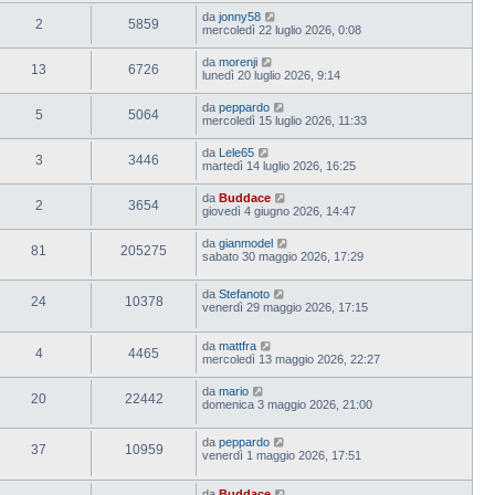
da
jonny58
2
5859
mercoledì 22 luglio 2026, 0:08
da
morenji
13
6726
lunedì 20 luglio 2026, 9:14
da
peppardo
5
5064
mercoledì 15 luglio 2026, 11:33
da
Lele65
3
3446
martedì 14 luglio 2026, 16:25
da
Buddace
2
3654
giovedì 4 giugno 2026, 14:47
da
gianmodel
81
205275
sabato 30 maggio 2026, 17:29
da
Stefanoto
24
10378
venerdì 29 maggio 2026, 17:15
da
mattfra
4
4465
mercoledì 13 maggio 2026, 22:27
da
mario
20
22442
domenica 3 maggio 2026, 21:00
da
peppardo
37
10959
venerdì 1 maggio 2026, 17:51
da
Buddace