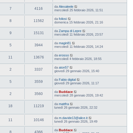
da
Alexaleele
7
4116
mercoledì 25 febbraio 2026, 11:51
da
foliosi
8
11562
domenica 15 febbraio 2026, 21:16
da
Zampa di Lepre
9
15131
mercoledì 11 febbraio 2026, 23:57
da
magin81
5
3944
mercoledì 11 febbraio 2026, 14:24
da
erosso
11
13676
mercoledì 4 febbraio 2026, 18:55
da
aton57
2
3337
giovedì 29 gennaio 2026, 15:40
da
Fabio digital
5
3559
giovedì 29 gennaio 2026, 11:17
da
Buddace
2
3560
mercoledì 28 gennaio 2026, 19:42
da
mattfra
18
11219
lunedì 26 gennaio 2026, 22:32
da
m.davide13@alice.it
11
10146
lunedì 26 gennaio 2026, 19:49
da
Buddace
8
4366