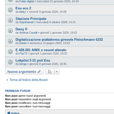
da
Fabio digital
»
mercoledì 21 gennaio 2026, 16:34
Esu eco 2
da
blaky
»
venerdì 9 gennaio 2026, 19:28
Stazione Principale
da
Gianframeli
»
mercoledì 8 ottobre 2008, 14:31
Daisy II
da
Andrea Cavalli
»
giovedì 1 gennaio 2026, 19:02
Digitalizzazione piattaforma girevole Fleischmann 6152
da
Danto
»
domenica 14 giugno 2020, 13:53
E.428.001 AIMX e sound alterato
da
Paz72
»
giovedì 1 gennaio 2026, 18:25
Lokpilot 5 21 poli Esu
da
berga
»
giovedì 8 gennaio 2026, 19:35
Nuovo argomento
Torna all’Indice della Board
PERMESSI FORUM
Non puoi
aprire nuovi argomenti
Non puoi
rispondere negli argomenti
Non puoi
modificare i tuoi messaggi
Non puoi
cancellare i tuoi messaggi
Indice