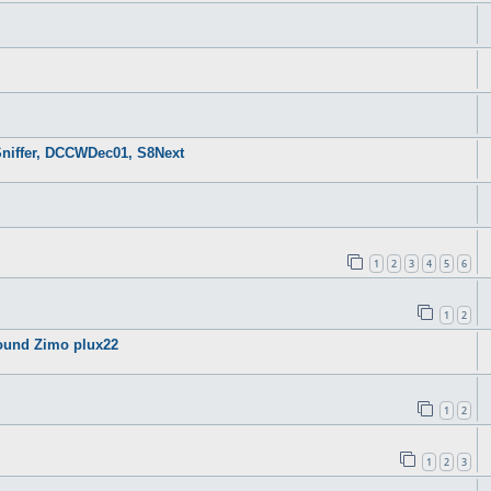
niffer, DCCWDec01, S8Next
1
2
3
4
5
6
1
2
ound Zimo plux22
1
2
1
2
3