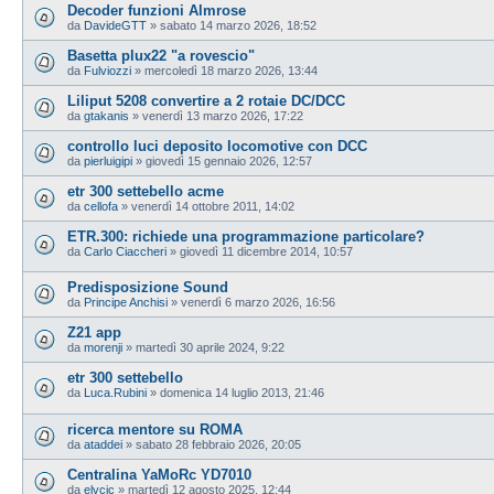
Decoder funzioni Almrose
da
DavideGTT
»
sabato 14 marzo 2026, 18:52
Basetta plux22 "a rovescio"
da
Fulviozzi
»
mercoledì 18 marzo 2026, 13:44
Liliput 5208 convertire a 2 rotaie DC/DCC
da
gtakanis
»
venerdì 13 marzo 2026, 17:22
controllo luci deposito locomotive con DCC
da
pierluigipi
»
giovedì 15 gennaio 2026, 12:57
etr 300 settebello acme
da
cellofa
»
venerdì 14 ottobre 2011, 14:02
ETR.300: richiede una programmazione particolare?
da
Carlo Ciaccheri
»
giovedì 11 dicembre 2014, 10:57
Predisposizione Sound
da
Principe Anchisi
»
venerdì 6 marzo 2026, 16:56
Z21 app
da
morenji
»
martedì 30 aprile 2024, 9:22
etr 300 settebello
da
Luca.Rubini
»
domenica 14 luglio 2013, 21:46
ricerca mentore su ROMA
da
ataddei
»
sabato 28 febbraio 2026, 20:05
Centralina YaMoRc YD7010
da
elvcic
»
martedì 12 agosto 2025, 12:44