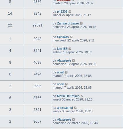
5
4386
martedì 28 aprile 2026, 23:37
da
p48308
14
8242
lunedì 27 aprile 2026, 21:17
da
Zampa di Lepre
22
29521
domenica 26 aprile 2026, 19:15
da
Senialas
1
2948
mercoledì 22 aprile 2026, 9:11
da
Ninni56
4
3241
sabato 18 aprile 2026, 18:52
da
Alexaleele
8
4038
domenica 12 aprile 2026, 19:05
da
oneill
0
7494
martedì 7 aprile 2026, 15:08
da
oneill
2
2996
martedì 7 aprile 2026, 15:05
da
Mario De Prisco
6
3766
lunedì 30 marzo 2026, 21:16
da
andreachef
3
2851
lunedì 30 marzo 2026, 15:23
da
Alexaleele
2
3057
domenica 22 marzo 2026, 12:46