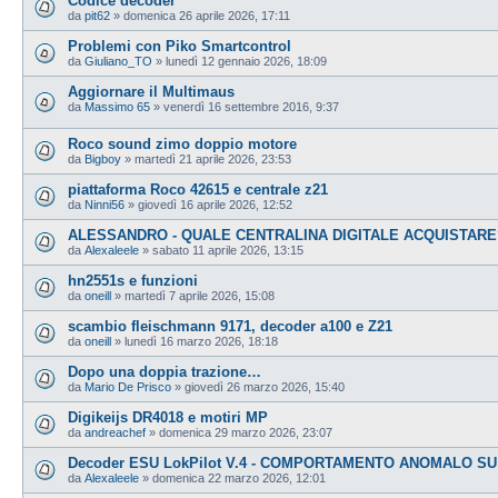
Codice decoder
da
pit62
»
domenica 26 aprile 2026, 17:11
Problemi con Piko Smartcontrol
da
Giuliano_TO
»
lunedì 12 gennaio 2026, 18:09
Aggiornare il Multimaus
da
Massimo 65
»
venerdì 16 settembre 2016, 9:37
Roco sound zimo doppio motore
da
Bigboy
»
martedì 21 aprile 2026, 23:53
piattaforma Roco 42615 e centrale z21
da
Ninni56
»
giovedì 16 aprile 2026, 12:52
ALESSANDRO - QUALE CENTRALINA DIGITALE ACQUISTARE
da
Alexaleele
»
sabato 11 aprile 2026, 13:15
hn2551s e funzioni
da
oneill
»
martedì 7 aprile 2026, 15:08
scambio fleischmann 9171, decoder a100 e Z21
da
oneill
»
lunedì 16 marzo 2026, 18:18
Dopo una doppia trazione…
da
Mario De Prisco
»
giovedì 26 marzo 2026, 15:40
Digikeijs DR4018 e motiri MP
da
andreachef
»
domenica 29 marzo 2026, 23:07
Decoder ESU LokPilot V.4 - COMPORTAMENTO ANOMALO SU
da
Alexaleele
»
domenica 22 marzo 2026, 12:01