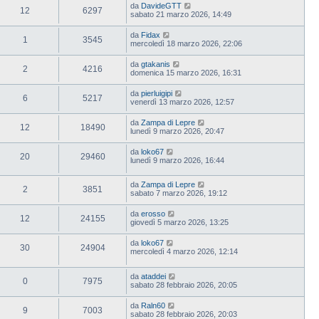
da
DavideGTT
12
6297
sabato 21 marzo 2026, 14:49
da
Fidax
1
3545
mercoledì 18 marzo 2026, 22:06
da
gtakanis
2
4216
domenica 15 marzo 2026, 16:31
da
pierluigipi
6
5217
venerdì 13 marzo 2026, 12:57
da
Zampa di Lepre
12
18490
lunedì 9 marzo 2026, 20:47
da
loko67
20
29460
lunedì 9 marzo 2026, 16:44
da
Zampa di Lepre
2
3851
sabato 7 marzo 2026, 19:12
da
erosso
12
24155
giovedì 5 marzo 2026, 13:25
da
loko67
30
24904
mercoledì 4 marzo 2026, 12:14
da
ataddei
0
7975
sabato 28 febbraio 2026, 20:05
da
Raln60
9
7003
sabato 28 febbraio 2026, 20:03