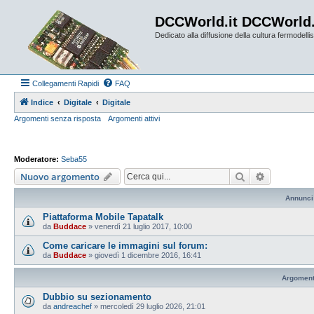
DCCWorld.it DCCWorld
Dedicato alla diffusione della cultura fermodellist
Collegamenti Rapidi
FAQ
Indice
Digitale
Digitale
Argomenti senza risposta
Argomenti attivi
Moderatore:
Seba55
Cerca
Ricerca av
Nuovo argomento
Annunci
Piattaforma Mobile Tapatalk
da
Buddace
»
venerdì 21 luglio 2017, 10:00
Come caricare le immagini sul forum:
da
Buddace
»
giovedì 1 dicembre 2016, 16:41
Argoment
Dubbio su sezionamento
da
andreachef
»
mercoledì 29 luglio 2026, 21:01