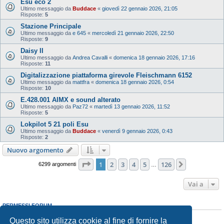
Esu eco 2
Ultimo messaggio da
Buddace
«
giovedì 22 gennaio 2026, 21:05
Risposte:
5
Stazione Principale
Ultimo messaggio da
e 645
«
mercoledì 21 gennaio 2026, 22:50
Risposte:
9
Daisy II
Ultimo messaggio da
Andrea Cavalli
«
domenica 18 gennaio 2026, 17:16
Risposte:
11
Digitalizzazione piattaforma girevole Fleischmann 6152
Ultimo messaggio da
mattfra
«
domenica 18 gennaio 2026, 0:54
Risposte:
10
E.428.001 AIMX e sound alterato
Ultimo messaggio da
Paz72
«
martedì 13 gennaio 2026, 11:52
Risposte:
5
Lokpilot 5 21 poli Esu
Ultimo messaggio da
Buddace
«
venerdì 9 gennaio 2026, 0:43
Risposte:
2
Nuovo argomento
Pagina
1
di
126
1
2
3
4
5
126
Prossimo
6299 argomenti
…
Vai a
PERMESSI FORUM
Non puoi
aprire nuovi argomenti
Questo sito utilizza cookie al fine di fornire la
Non puoi
rispondere negli argomenti