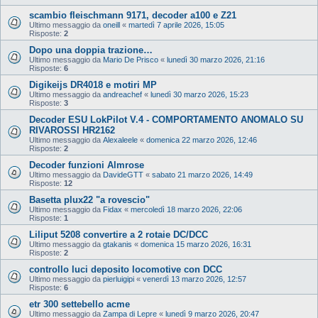
scambio fleischmann 9171, decoder a100 e Z21
Ultimo messaggio da
oneill
«
martedì 7 aprile 2026, 15:05
Risposte:
2
Dopo una doppia trazione…
Ultimo messaggio da
Mario De Prisco
«
lunedì 30 marzo 2026, 21:16
Risposte:
6
Digikeijs DR4018 e motiri MP
Ultimo messaggio da
andreachef
«
lunedì 30 marzo 2026, 15:23
Risposte:
3
Decoder ESU LokPilot V.4 - COMPORTAMENTO ANOMALO SU
RIVAROSSI HR2162
Ultimo messaggio da
Alexaleele
«
domenica 22 marzo 2026, 12:46
Risposte:
2
Decoder funzioni Almrose
Ultimo messaggio da
DavideGTT
«
sabato 21 marzo 2026, 14:49
Risposte:
12
Basetta plux22 "a rovescio"
Ultimo messaggio da
Fidax
«
mercoledì 18 marzo 2026, 22:06
Risposte:
1
Liliput 5208 convertire a 2 rotaie DC/DCC
Ultimo messaggio da
gtakanis
«
domenica 15 marzo 2026, 16:31
Risposte:
2
controllo luci deposito locomotive con DCC
Ultimo messaggio da
pierluigipi
«
venerdì 13 marzo 2026, 12:57
Risposte:
6
etr 300 settebello acme
Ultimo messaggio da
Zampa di Lepre
«
lunedì 9 marzo 2026, 20:47