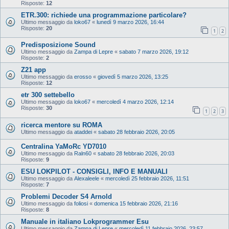
Risposte:
12
ETR.300: richiede una programmazione particolare?
Ultimo messaggio da
loko67
«
lunedì 9 marzo 2026, 16:44
Risposte:
20
1
2
Predisposizione Sound
Ultimo messaggio da
Zampa di Lepre
«
sabato 7 marzo 2026, 19:12
Risposte:
2
Z21 app
Ultimo messaggio da
erosso
«
giovedì 5 marzo 2026, 13:25
Risposte:
12
etr 300 settebello
Ultimo messaggio da
loko67
«
mercoledì 4 marzo 2026, 12:14
Risposte:
30
1
2
3
ricerca mentore su ROMA
Ultimo messaggio da
ataddei
«
sabato 28 febbraio 2026, 20:05
Centralina YaMoRc YD7010
Ultimo messaggio da
Raln60
«
sabato 28 febbraio 2026, 20:03
Risposte:
9
ESU LOKPILOT - CONSIGLI, INFO E MANUALI
Ultimo messaggio da
Alexaleele
«
mercoledì 25 febbraio 2026, 11:51
Risposte:
7
Problemi Decoder S4 Arnold
Ultimo messaggio da
foliosi
«
domenica 15 febbraio 2026, 21:16
Risposte:
8
Manuale in italiano Lokprogrammer Esu
Ultimo messaggio da
Zampa di Lepre
«
mercoledì 11 febbraio 2026, 23:57