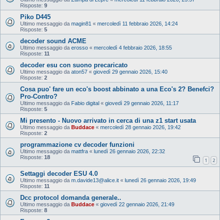
Risposte:
9
Piko D445
Ultimo messaggio da
magin81
«
mercoledì 11 febbraio 2026, 14:24
Risposte:
5
decoder sound ACME
Ultimo messaggio da
erosso
«
mercoledì 4 febbraio 2026, 18:55
Risposte:
11
decoder esu con suono precaricato
Ultimo messaggio da
aton57
«
giovedì 29 gennaio 2026, 15:40
Risposte:
2
Cosa puo' fare un eco's boost abbinato a una Eco's 2? Benefci?
Pro-Contro?
Ultimo messaggio da
Fabio digital
«
giovedì 29 gennaio 2026, 11:17
Risposte:
5
Mi presento - Nuovo arrivato in cerca di una z1 start usata
Ultimo messaggio da
Buddace
«
mercoledì 28 gennaio 2026, 19:42
Risposte:
2
programmazione cv decoder funzioni
Ultimo messaggio da
mattfra
«
lunedì 26 gennaio 2026, 22:32
Risposte:
18
1
2
Settaggi decoder ESU 4.0
Ultimo messaggio da
m.davide13@alice.it
«
lunedì 26 gennaio 2026, 19:49
Risposte:
11
Dcc protocol domanda generale..
Ultimo messaggio da
Buddace
«
giovedì 22 gennaio 2026, 21:49
Risposte:
8