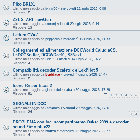
Piko BR191
Ultimo messaggio da
jonny58
«
mercoledì 22 luglio 2026, 0:08
Risposte:
2
Z21 START newGen
Ultimo messaggio da
morenji
«
lunedì 20 luglio 2026, 9:14
Risposte:
13
Lettura CV=-1
Ultimo messaggio da
peppardo
«
mercoledì 15 luglio 2026, 11:33
Risposte:
5
Collegamenti ed alimentazione DCCWorld CaludiaCS,
LnDCCSniffer, DCCWDec01, S8Next
Ultimo messaggio da
Lele65
«
martedì 14 luglio 2026, 16:25
Risposte:
3
Compatibilità decoder Scaletrix e LokPilot 5
Ultimo messaggio da
Buddace
«
giovedì 4 giugno 2026, 14:47
Risposte:
2
Icone FS per Ecos 2
Ultimo messaggio da
gianmodel
«
sabato 30 maggio 2026, 17:29
Risposte:
81
1
2
3
4
5
6
SEGNALI IN DCC
Ultimo messaggio da
Stefanoto
«
venerdì 29 maggio 2026, 17:15
Risposte:
24
1
2
PROBLEMA con luci scompartimento Oskar 2099 + decoder
sound Zimo plux22
Ultimo messaggio da
mattfra
«
mercoledì 13 maggio 2026, 22:27
Risposte:
4