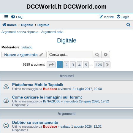
DCCWorld.it DCCWorld.com
FAQ
Iscriviti
Login
Indice
Digitale
Digitale
Argomenti senza risposta
Argomenti attivi
e
Digitale
r
c
Moderatore:
Seba55
a
Cerca
Ricerca avan
Nuovo argomento
Pagina
1
di
126
1
2
3
4
5
126
Prossimo
6299 argomenti
…
Annunci
Piattaforma Mobile Tapatalk
Ultimo messaggio da
Buddace
«
venerdì 21 luglio 2017, 10:00
Come caricare le immagini sul forum:
Ultimo messaggio da
IGNAZIO68
«
mercoledì 29 aprile 2020, 19:32
Risposte:
2
Argomenti
Dubbio su sezionamento
Ultimo messaggio da
Buddace
«
sabato 1 agosto 2026, 12:32
Risposte:
1