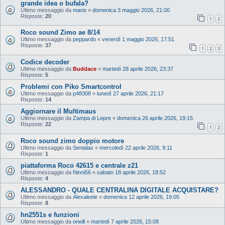
grande idea o bufala?
Ultimo messaggio da
mario
«
domenica 3 maggio 2026, 21:00
Risposte:
20
1
2
Roco sound Zimo ae 8/14
Ultimo messaggio da
peppardo
«
venerdì 1 maggio 2026, 17:51
Risposte:
37
1
2
3
Codice decoder
Ultimo messaggio da
Buddace
«
martedì 28 aprile 2026, 23:37
Risposte:
5
Problemi con Piko Smartcontrol
Ultimo messaggio da
p48308
«
lunedì 27 aprile 2026, 21:17
Risposte:
14
Aggiornare il Multimaus
Ultimo messaggio da
Zampa di Lepre
«
domenica 26 aprile 2026, 19:15
Risposte:
22
1
2
Roco sound zimo doppio motore
Ultimo messaggio da
Senialas
«
mercoledì 22 aprile 2026, 9:11
Risposte:
1
piattaforma Roco 42615 e centrale z21
Ultimo messaggio da
Ninni56
«
sabato 18 aprile 2026, 18:52
Risposte:
4
ALESSANDRO - QUALE CENTRALINA DIGITALE ACQUISTARE?
Ultimo messaggio da
Alexaleele
«
domenica 12 aprile 2026, 19:05
Risposte:
8
hn2551s e funzioni
Ultimo messaggio da
oneill
«
martedì 7 aprile 2026, 15:08