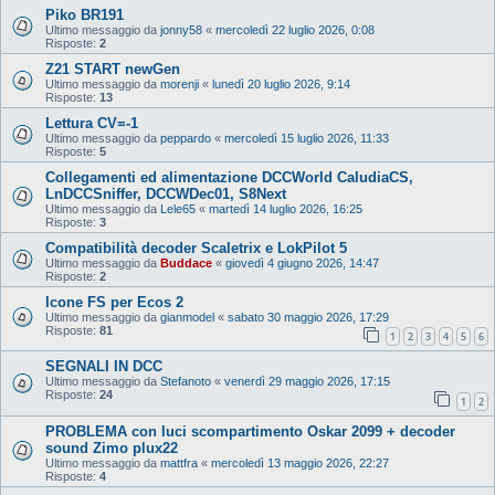
Piko BR191
Ultimo messaggio da
jonny58
«
mercoledì 22 luglio 2026, 0:08
Risposte:
2
Z21 START newGen
Ultimo messaggio da
morenji
«
lunedì 20 luglio 2026, 9:14
Risposte:
13
Lettura CV=-1
Ultimo messaggio da
peppardo
«
mercoledì 15 luglio 2026, 11:33
Risposte:
5
Collegamenti ed alimentazione DCCWorld CaludiaCS,
LnDCCSniffer, DCCWDec01, S8Next
Ultimo messaggio da
Lele65
«
martedì 14 luglio 2026, 16:25
Risposte:
3
Compatibilità decoder Scaletrix e LokPilot 5
Ultimo messaggio da
Buddace
«
giovedì 4 giugno 2026, 14:47
Risposte:
2
Icone FS per Ecos 2
Ultimo messaggio da
gianmodel
«
sabato 30 maggio 2026, 17:29
Risposte:
81
1
2
3
4
5
6
SEGNALI IN DCC
Ultimo messaggio da
Stefanoto
«
venerdì 29 maggio 2026, 17:15
Risposte:
24
1
2
PROBLEMA con luci scompartimento Oskar 2099 + decoder
sound Zimo plux22
Ultimo messaggio da
mattfra
«
mercoledì 13 maggio 2026, 22:27
Risposte:
4