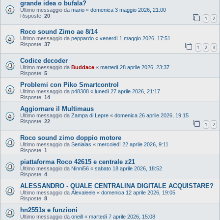
grande idea o bufala?
Ultimo messaggio da
mario
«
domenica 3 maggio 2026, 21:00
Risposte:
20
1
2
Roco sound Zimo ae 8/14
Ultimo messaggio da
peppardo
«
venerdì 1 maggio 2026, 17:51
Risposte:
37
1
2
3
Codice decoder
Ultimo messaggio da
Buddace
«
martedì 28 aprile 2026, 23:37
Risposte:
5
Problemi con Piko Smartcontrol
Ultimo messaggio da
p48308
«
lunedì 27 aprile 2026, 21:17
Risposte:
14
Aggiornare il Multimaus
Ultimo messaggio da
Zampa di Lepre
«
domenica 26 aprile 2026, 19:15
Risposte:
22
1
2
Roco sound zimo doppio motore
Ultimo messaggio da
Senialas
«
mercoledì 22 aprile 2026, 9:11
Risposte:
1
piattaforma Roco 42615 e centrale z21
Ultimo messaggio da
Ninni56
«
sabato 18 aprile 2026, 18:52
Risposte:
4
ALESSANDRO - QUALE CENTRALINA DIGITALE ACQUISTARE?
Ultimo messaggio da
Alexaleele
«
domenica 12 aprile 2026, 19:05
Risposte:
8
hn2551s e funzioni
Ultimo messaggio da
oneill
«
martedì 7 aprile 2026, 15:08