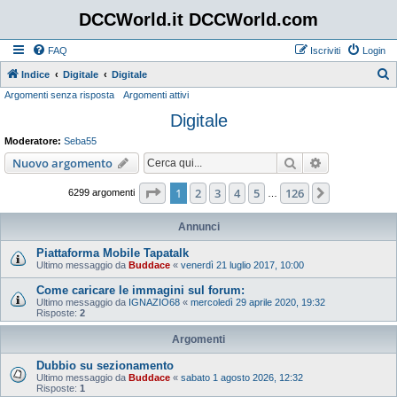
DCCWorld.it DCCWorld.com
FAQ
Iscriviti
Login
Indice
Digitale
Digitale
Argomenti senza risposta
Argomenti attivi
e
Digitale
r
c
Moderatore:
Seba55
a
Cerca
Ricerca avan
Nuovo argomento
Pagina
1
di
126
1
2
3
4
5
126
Prossimo
6299 argomenti
…
Annunci
Piattaforma Mobile Tapatalk
Ultimo messaggio da
Buddace
«
venerdì 21 luglio 2017, 10:00
Come caricare le immagini sul forum:
Ultimo messaggio da
IGNAZIO68
«
mercoledì 29 aprile 2020, 19:32
Risposte:
2
Argomenti
Dubbio su sezionamento
Ultimo messaggio da
Buddace
«
sabato 1 agosto 2026, 12:32
Risposte:
1