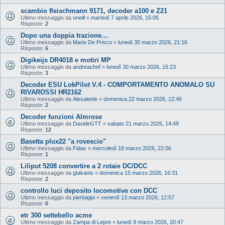
scambio fleischmann 9171, decoder a100 e Z21
Ultimo messaggio da
oneill
«
martedì 7 aprile 2026, 15:05
Risposte:
2
Dopo una doppia trazione…
Ultimo messaggio da
Mario De Prisco
«
lunedì 30 marzo 2026, 21:16
Risposte:
6
Digikeijs DR4018 e motiri MP
Ultimo messaggio da
andreachef
«
lunedì 30 marzo 2026, 15:23
Risposte:
3
Decoder ESU LokPilot V.4 - COMPORTAMENTO ANOMALO SU
RIVAROSSI HR2162
Ultimo messaggio da
Alexaleele
«
domenica 22 marzo 2026, 12:46
Risposte:
2
Decoder funzioni Almrose
Ultimo messaggio da
DavideGTT
«
sabato 21 marzo 2026, 14:49
Risposte:
12
Basetta plux22 "a rovescio"
Ultimo messaggio da
Fidax
«
mercoledì 18 marzo 2026, 22:06
Risposte:
1
Liliput 5208 convertire a 2 rotaie DC/DCC
Ultimo messaggio da
gtakanis
«
domenica 15 marzo 2026, 16:31
Risposte:
2
controllo luci deposito locomotive con DCC
Ultimo messaggio da
pierluigipi
«
venerdì 13 marzo 2026, 12:57
Risposte:
6
etr 300 settebello acme
Ultimo messaggio da
Zampa di Lepre
«
lunedì 9 marzo 2026, 20:47