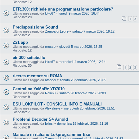
Risposte:
12
ETR.300: richiede una programmazione particolare?
Ultimo messaggio da
loko67
«
lunedì 9 marzo 2026, 16:44
Risposte:
20
1
2
Predisposizione Sound
Ultimo messaggio da
Zampa di Lepre
«
sabato 7 marzo 2026, 19:12
Risposte:
2
Z21 app
Ultimo messaggio da
erosso
«
giovedì 5 marzo 2026, 13:25
Risposte:
12
etr 300 settebello
Ultimo messaggio da
loko67
«
mercoledì 4 marzo 2026, 12:14
Risposte:
30
1
2
3
ricerca mentore su ROMA
Ultimo messaggio da
ataddei
«
sabato 28 febbraio 2026, 20:05
Centralina YaMoRc YD7010
Ultimo messaggio da
Raln60
«
sabato 28 febbraio 2026, 20:03
Risposte:
9
ESU LOKPILOT - CONSIGLI, INFO E MANUALI
Ultimo messaggio da
Alexaleele
«
mercoledì 25 febbraio 2026, 11:51
Risposte:
7
Problemi Decoder S4 Arnold
Ultimo messaggio da
foliosi
«
domenica 15 febbraio 2026, 21:16
Risposte:
8
Manuale in italiano Lokprogrammer Esu
Ultimo messaggio da
Zampa di Lepre
«
mercoledì 11 febbraio 2026, 23:57