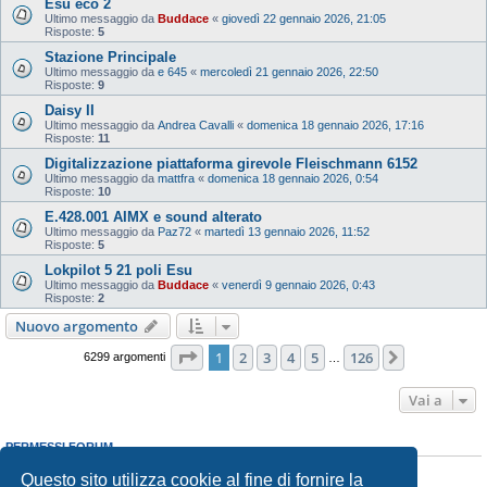
Esu eco 2
Ultimo messaggio da
Buddace
«
giovedì 22 gennaio 2026, 21:05
Risposte:
5
Stazione Principale
Ultimo messaggio da
e 645
«
mercoledì 21 gennaio 2026, 22:50
Risposte:
9
Daisy II
Ultimo messaggio da
Andrea Cavalli
«
domenica 18 gennaio 2026, 17:16
Risposte:
11
Digitalizzazione piattaforma girevole Fleischmann 6152
Ultimo messaggio da
mattfra
«
domenica 18 gennaio 2026, 0:54
Risposte:
10
E.428.001 AIMX e sound alterato
Ultimo messaggio da
Paz72
«
martedì 13 gennaio 2026, 11:52
Risposte:
5
Lokpilot 5 21 poli Esu
Ultimo messaggio da
Buddace
«
venerdì 9 gennaio 2026, 0:43
Risposte:
2
Nuovo argomento
Pagina
1
di
126
1
2
3
4
5
126
Prossimo
6299 argomenti
…
Vai a
PERMESSI FORUM
Non puoi
aprire nuovi argomenti
Questo sito utilizza cookie al fine di fornire la
Non puoi
rispondere negli argomenti