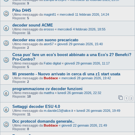
Risposte:
9
Piko D445
Ultimo messaggio da
magin81
«
mercoledì 11 febbraio 2026, 14:24
Risposte:
5
decoder sound ACME
Ultimo messaggio da
erosso
«
mercoledì 4 febbraio 2026, 18:55
Risposte:
11
decoder esu con suono precaricato
Ultimo messaggio da
aton57
«
giovedì 29 gennaio 2026, 15:40
Risposte:
2
Cosa puo' fare un eco's boost abbinato a una Eco's 2? Benefci?
Pro-Contro?
Ultimo messaggio da
Fabio digital
«
giovedì 29 gennaio 2026, 11:17
Risposte:
5
Mi presento - Nuovo arrivato in cerca di una z1 start usata
Ultimo messaggio da
Buddace
«
mercoledì 28 gennaio 2026, 19:42
Risposte:
2
programmazione cv decoder funzioni
Ultimo messaggio da
mattfra
«
lunedì 26 gennaio 2026, 22:32
Risposte:
18
1
2
Settaggi decoder ESU 4.0
Ultimo messaggio da
m.davide13@alice.it
«
lunedì 26 gennaio 2026, 19:49
Risposte:
11
Dcc protocol domanda generale..
Ultimo messaggio da
Buddace
«
giovedì 22 gennaio 2026, 21:49
Risposte:
8