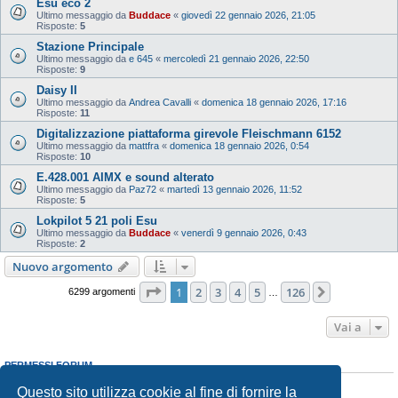
Esu eco 2
Ultimo messaggio da
Buddace
«
giovedì 22 gennaio 2026, 21:05
Risposte:
5
Stazione Principale
Ultimo messaggio da
e 645
«
mercoledì 21 gennaio 2026, 22:50
Risposte:
9
Daisy II
Ultimo messaggio da
Andrea Cavalli
«
domenica 18 gennaio 2026, 17:16
Risposte:
11
Digitalizzazione piattaforma girevole Fleischmann 6152
Ultimo messaggio da
mattfra
«
domenica 18 gennaio 2026, 0:54
Risposte:
10
E.428.001 AIMX e sound alterato
Ultimo messaggio da
Paz72
«
martedì 13 gennaio 2026, 11:52
Risposte:
5
Lokpilot 5 21 poli Esu
Ultimo messaggio da
Buddace
«
venerdì 9 gennaio 2026, 0:43
Risposte:
2
Nuovo argomento
Pagina
1
di
126
1
2
3
4
5
126
Prossimo
6299 argomenti
…
Vai a
PERMESSI FORUM
Non puoi
aprire nuovi argomenti
Questo sito utilizza cookie al fine di fornire la
Non puoi
rispondere negli argomenti