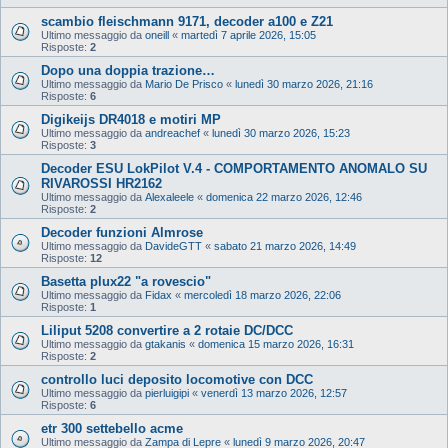
scambio fleischmann 9171, decoder a100 e Z21
Ultimo messaggio da
oneill
«
martedì 7 aprile 2026, 15:05
Risposte:
2
Dopo una doppia trazione…
Ultimo messaggio da
Mario De Prisco
«
lunedì 30 marzo 2026, 21:16
Risposte:
6
Digikeijs DR4018 e motiri MP
Ultimo messaggio da
andreachef
«
lunedì 30 marzo 2026, 15:23
Risposte:
3
Decoder ESU LokPilot V.4 - COMPORTAMENTO ANOMALO SU
RIVAROSSI HR2162
Ultimo messaggio da
Alexaleele
«
domenica 22 marzo 2026, 12:46
Risposte:
2
Decoder funzioni Almrose
Ultimo messaggio da
DavideGTT
«
sabato 21 marzo 2026, 14:49
Risposte:
12
Basetta plux22 "a rovescio"
Ultimo messaggio da
Fidax
«
mercoledì 18 marzo 2026, 22:06
Risposte:
1
Liliput 5208 convertire a 2 rotaie DC/DCC
Ultimo messaggio da
gtakanis
«
domenica 15 marzo 2026, 16:31
Risposte:
2
controllo luci deposito locomotive con DCC
Ultimo messaggio da
pierluigipi
«
venerdì 13 marzo 2026, 12:57
Risposte:
6
etr 300 settebello acme
Ultimo messaggio da
Zampa di Lepre
«
lunedì 9 marzo 2026, 20:47