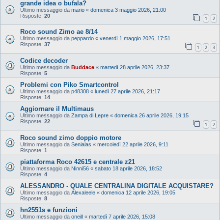
grande idea o bufala?
Ultimo messaggio da
mario
«
domenica 3 maggio 2026, 21:00
Risposte:
20
1
2
Roco sound Zimo ae 8/14
Ultimo messaggio da
peppardo
«
venerdì 1 maggio 2026, 17:51
Risposte:
37
1
2
3
Codice decoder
Ultimo messaggio da
Buddace
«
martedì 28 aprile 2026, 23:37
Risposte:
5
Problemi con Piko Smartcontrol
Ultimo messaggio da
p48308
«
lunedì 27 aprile 2026, 21:17
Risposte:
14
Aggiornare il Multimaus
Ultimo messaggio da
Zampa di Lepre
«
domenica 26 aprile 2026, 19:15
Risposte:
22
1
2
Roco sound zimo doppio motore
Ultimo messaggio da
Senialas
«
mercoledì 22 aprile 2026, 9:11
Risposte:
1
piattaforma Roco 42615 e centrale z21
Ultimo messaggio da
Ninni56
«
sabato 18 aprile 2026, 18:52
Risposte:
4
ALESSANDRO - QUALE CENTRALINA DIGITALE ACQUISTARE?
Ultimo messaggio da
Alexaleele
«
domenica 12 aprile 2026, 19:05
Risposte:
8
hn2551s e funzioni
Ultimo messaggio da
oneill
«
martedì 7 aprile 2026, 15:08