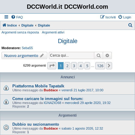
DCCWorld.it DCCWorld.com
FAQ
Iscriviti
Login
Indice
Digitale
Digitale
Argomenti senza risposta
Argomenti attivi
e
Digitale
r
c
Moderatore:
Seba55
a
Cerca
Ricerca avan
Nuovo argomento
Pagina
1
di
126
1
2
3
4
5
126
Prossimo
6299 argomenti
…
Annunci
Piattaforma Mobile Tapatalk
Ultimo messaggio da
Buddace
«
venerdì 21 luglio 2017, 10:00
Come caricare le immagini sul forum:
Ultimo messaggio da
IGNAZIO68
«
mercoledì 29 aprile 2020, 19:32
Risposte:
2
Argomenti
Dubbio su sezionamento
Ultimo messaggio da
Buddace
«
sabato 1 agosto 2026, 12:32
Risposte:
1