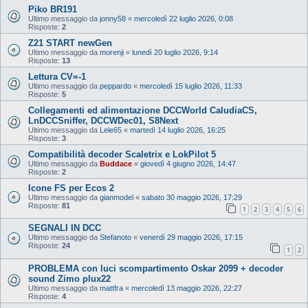
Piko BR191
Ultimo messaggio da
jonny58
«
mercoledì 22 luglio 2026, 0:08
Risposte:
2
Z21 START newGen
Ultimo messaggio da
morenji
«
lunedì 20 luglio 2026, 9:14
Risposte:
13
Lettura CV=-1
Ultimo messaggio da
peppardo
«
mercoledì 15 luglio 2026, 11:33
Risposte:
5
Collegamenti ed alimentazione DCCWorld CaludiaCS,
LnDCCSniffer, DCCWDec01, S8Next
Ultimo messaggio da
Lele65
«
martedì 14 luglio 2026, 16:25
Risposte:
3
Compatibilità decoder Scaletrix e LokPilot 5
Ultimo messaggio da
Buddace
«
giovedì 4 giugno 2026, 14:47
Risposte:
2
Icone FS per Ecos 2
Ultimo messaggio da
gianmodel
«
sabato 30 maggio 2026, 17:29
Risposte:
81
1
2
3
4
5
6
SEGNALI IN DCC
Ultimo messaggio da
Stefanoto
«
venerdì 29 maggio 2026, 17:15
Risposte:
24
1
2
PROBLEMA con luci scompartimento Oskar 2099 + decoder
sound Zimo plux22
Ultimo messaggio da
mattfra
«
mercoledì 13 maggio 2026, 22:27
Risposte:
4