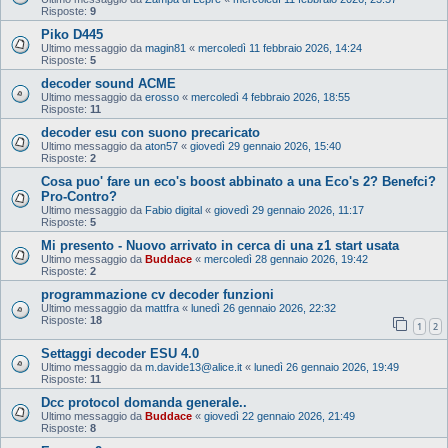
Risposte:
9
Piko D445
Ultimo messaggio da
magin81
«
mercoledì 11 febbraio 2026, 14:24
Risposte:
5
decoder sound ACME
Ultimo messaggio da
erosso
«
mercoledì 4 febbraio 2026, 18:55
Risposte:
11
decoder esu con suono precaricato
Ultimo messaggio da
aton57
«
giovedì 29 gennaio 2026, 15:40
Risposte:
2
Cosa puo' fare un eco's boost abbinato a una Eco's 2? Benefci?
Pro-Contro?
Ultimo messaggio da
Fabio digital
«
giovedì 29 gennaio 2026, 11:17
Risposte:
5
Mi presento - Nuovo arrivato in cerca di una z1 start usata
Ultimo messaggio da
Buddace
«
mercoledì 28 gennaio 2026, 19:42
Risposte:
2
programmazione cv decoder funzioni
Ultimo messaggio da
mattfra
«
lunedì 26 gennaio 2026, 22:32
Risposte:
18
1
2
Settaggi decoder ESU 4.0
Ultimo messaggio da
m.davide13@alice.it
«
lunedì 26 gennaio 2026, 19:49
Risposte:
11
Dcc protocol domanda generale..
Ultimo messaggio da
Buddace
«
giovedì 22 gennaio 2026, 21:49
Risposte:
8