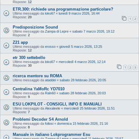
Risposte:
12
ETR.300: richiede una programmazione particolare?
Ultimo messaggio da
loko67
«
lunedì 9 marzo 2026, 16:44
Risposte:
20
1
2
Predisposizione Sound
Ultimo messaggio da
Zampa di Lepre
«
sabato 7 marzo 2026, 19:12
Risposte:
2
Z21 app
Ultimo messaggio da
erosso
«
giovedì 5 marzo 2026, 13:25
Risposte:
12
etr 300 settebello
Ultimo messaggio da
loko67
«
mercoledì 4 marzo 2026, 12:14
Risposte:
30
1
2
3
ricerca mentore su ROMA
Ultimo messaggio da
ataddei
«
sabato 28 febbraio 2026, 20:05
Centralina YaMoRc YD7010
Ultimo messaggio da
Raln60
«
sabato 28 febbraio 2026, 20:03
Risposte:
9
ESU LOKPILOT - CONSIGLI, INFO E MANUALI
Ultimo messaggio da
Alexaleele
«
mercoledì 25 febbraio 2026, 11:51
Risposte:
7
Problemi Decoder S4 Arnold
Ultimo messaggio da
foliosi
«
domenica 15 febbraio 2026, 21:16
Risposte:
8
Manuale in italiano Lokprogrammer Esu
Ultimo messaggio da
Zampa di Lepre
«
mercoledì 11 febbraio 2026, 23:57