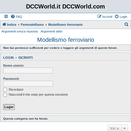
DCCWorld.it DCCWorld.com
FAQ
Iscriviti
Login
Indice
Fermodellismo
Modellismo ferroviario
Argomenti senza risposta
Argomenti attivi
e
Modellismo ferroviario
r
c
Non hai permessi sufficienti per vedere e leggere gli argomenti di questo forum.
a
LOGIN
•
ISCRIVITI
Nome utente:
Password:
Ricordami
Nascondi il mio stato per questa sessione
Questa categoria non ha forum.
Vai a