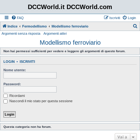
DCCWorld.it DCCWorld.com
FAQ
Iscriviti
Login
Indice
Fermodellismo
Modellismo ferroviario
Argomenti senza risposta
Argomenti attivi
e
Modellismo ferroviario
r
c
Non hai permessi sufficienti per vedere e leggere gli argomenti di questo forum.
a
LOGIN
•
ISCRIVITI
Nome utente:
Password:
Ricordami
Nascondi il mio stato per questa sessione
Questa categoria non ha forum.
Vai a