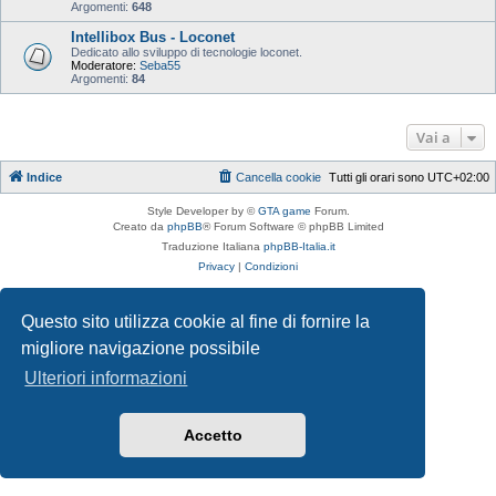
Argomenti:
648
Intellibox Bus - Loconet
Dedicato allo sviluppo di tecnologie loconet.
Moderatore:
Seba55
Argomenti:
84
Vai a
Indice
Cancella cookie
Tutti gli orari sono
UTC+02:00
Style Developer by ©
GTA game
Forum.
Creato da
phpBB
® Forum Software © phpBB Limited
Traduzione Italiana
phpBB-Italia.it
Privacy
|
Condizioni
Questo sito utilizza cookie al fine di fornire la
migliore navigazione possibile
Ulteriori informazioni
Accetto