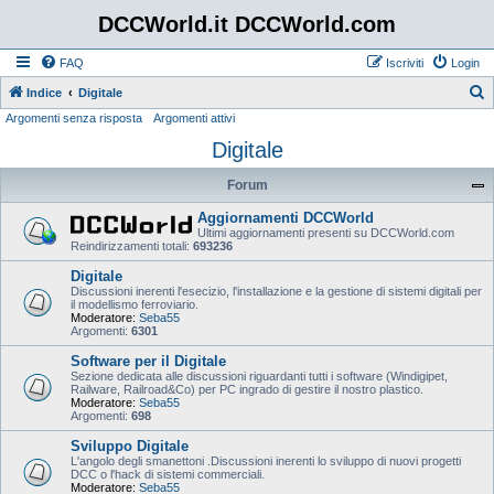
DCCWorld.it DCCWorld.com
FAQ
Iscriviti
Login
Indice
Digitale
Argomenti senza risposta
Argomenti attivi
e
Digitale
r
c
Forum
a
Aggiornamenti DCCWorld
Ultimi aggiornamenti presenti su DCCWorld.com
Reindirizzamenti totali:
693236
Digitale
Discussioni inerenti l'esecizio, l'installazione e la gestione di sistemi digitali per
il modellismo ferroviario.
Moderatore:
Seba55
Argomenti:
6301
Software per il Digitale
Sezione dedicata alle discussioni riguardanti tutti i software (Windigipet,
Railware, Railroad&Co) per PC ingrado di gestire il nostro plastico.
Moderatore:
Seba55
Argomenti:
698
Sviluppo Digitale
L'angolo degli smanettoni .Discussioni inerenti lo sviluppo di nuovi progetti
DCC o l'hack di sistemi commerciali.
Moderatore:
Seba55