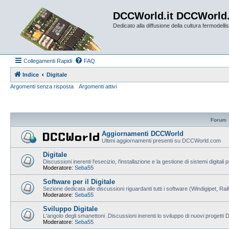
DCCWorld.it DCCWorld
Dedicato alla diffusione della cultura fermodellist
Collegamenti Rapidi
FAQ
Indice
Digitale
Argomenti senza risposta
Argomenti attivi
Forum
Aggiornamenti DCCWorld
Ultimi aggiornamenti presenti su DCCWorld.com
Digitale
Discussioni inerenti l'esecizio, l'installazione e la gestione di sistemi digitali 
Moderatore:
Seba55
Software per il Digitale
Sezione dedicata alle discussioni riguardanti tutti i software (Windigipet, Ra
Moderatore:
Seba55
Sviluppo Digitale
L'angolo degli smanettoni .Discussioni inerenti lo sviluppo di nuovi progetti
Moderatore:
Seba55