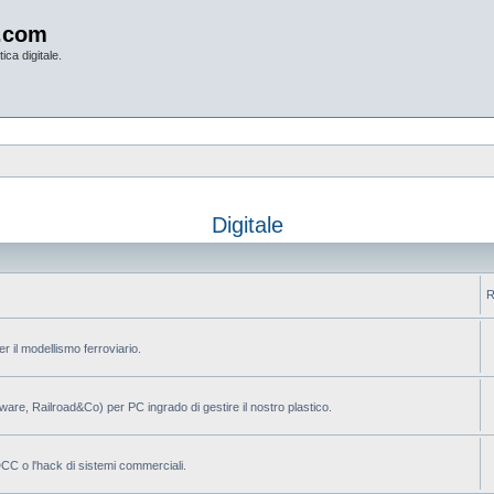
.com
ica digitale.
Digitale
R
per il modellismo ferroviario.
ilware, Railroad&Co) per PC ingrado di gestire il nostro plastico.
 DCC o l'hack di sistemi commerciali.