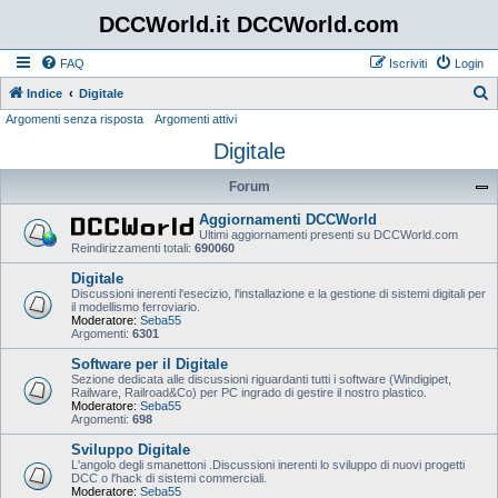
DCCWorld.it DCCWorld.com
FAQ
Iscriviti
Login
Indice
Digitale
Argomenti senza risposta
Argomenti attivi
e
Digitale
r
c
Forum
a
Aggiornamenti DCCWorld
Ultimi aggiornamenti presenti su DCCWorld.com
Reindirizzamenti totali:
690060
Digitale
Discussioni inerenti l'esecizio, l'installazione e la gestione di sistemi digitali per
il modellismo ferroviario.
Moderatore:
Seba55
Argomenti:
6301
Software per il Digitale
Sezione dedicata alle discussioni riguardanti tutti i software (Windigipet,
Railware, Railroad&Co) per PC ingrado di gestire il nostro plastico.
Moderatore:
Seba55
Argomenti:
698
Sviluppo Digitale
L'angolo degli smanettoni .Discussioni inerenti lo sviluppo di nuovi progetti
DCC o l'hack di sistemi commerciali.
Moderatore:
Seba55