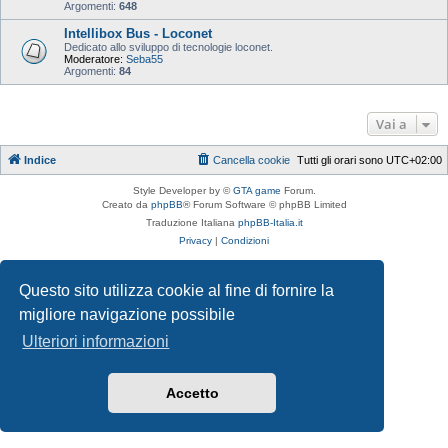
Argomenti:
648
Intellibox Bus - Loconet
Dedicato allo sviluppo di tecnologie loconet.
Moderatore:
Seba55
Argomenti:
84
Vai a
Indice
Cancella cookie
Tutti gli orari sono
UTC+02:00
Style Developer by ©
GTA game
Forum.
Creato da
phpBB
® Forum Software © phpBB Limited
Traduzione Italiana
phpBB-Italia.it
Privacy
|
Condizioni
Questo sito utilizza cookie al fine di fornire la
migliore navigazione possibile
Ulteriori informazioni
Accetto