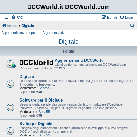
DCCWorld.it DCCWorld.com
FAQ
Iscriviti
Login
Indice
Digitale
Argomenti senza risposta
Argomenti attivi
e
Digitale
r
c
Forum
a
Aggiornamenti DCCWorld
Ultimi aggiornamenti presenti su DCCWorld.com
Reindirizzamenti totali:
691216
Digitale
Discussioni inerenti l'esecizio, l'installazione e la gestione di sistemi digitali per
il modellismo ferroviario.
Moderatore:
Seba55
Argomenti:
6301
Software per il Digitale
Sezione dedicata alle discussioni riguardanti tutti i software (Windigipet,
Railware, Railroad&Co) per PC ingrado di gestire il nostro plastico.
Moderatore:
Seba55
Argomenti:
698
Sviluppo Digitale
L'angolo degli smanettoni .Discussioni inerenti lo sviluppo di nuovi progetti
DCC o l'hack di sistemi commerciali.
Moderatore:
Seba55