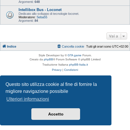
Argomenti:
648
Intellibox Bus - Loconet
Dedicato allo sviluppo di tecnologie loconet.
Moderatore:
Seba55
Argomenti:
84
Vai a
Indice
Cancella cookie
Tutti gli orari sono
UTC+02:00
Style Developer by ©
GTA game
Forum.
Creato da
phpBB
® Forum Software © phpBB Limited
Traduzione Italiana
phpBB-Italia.it
Privacy
|
Condizioni
Questo sito utilizza cookie al fine di fornire la
migliore navigazione possibile
Ulteriori informazioni
Accetto