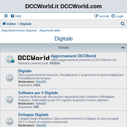
DCCWorld.it DCCWorld.com
FAQ
Iscriviti
Login
Indice
Digitale
Argomenti senza risposta
Argomenti attivi
e
Digitale
r
c
Forum
a
Aggiornamenti DCCWorld
Ultimi aggiornamenti presenti su DCCWorld.com
Reindirizzamenti totali:
692554
Digitale
Discussioni inerenti l'esecizio, l'installazione e la gestione di sistemi digitali per
il modellismo ferroviario.
Moderatore:
Seba55
Argomenti:
6301
Software per il Digitale
Sezione dedicata alle discussioni riguardanti tutti i software (Windigipet,
Railware, Railroad&Co) per PC ingrado di gestire il nostro plastico.
Moderatore:
Seba55
Argomenti:
698
Sviluppo Digitale
L'angolo degli smanettoni .Discussioni inerenti lo sviluppo di nuovi progetti
DCC o l'hack di sistemi commerciali.
Moderatore:
Seba55