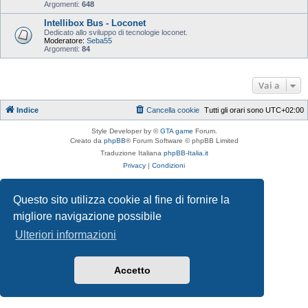
Argomenti:
648
Intellibox Bus - Loconet
Dedicato allo sviluppo di tecnologie loconet.
Moderatore:
Seba55
Argomenti:
84
Vai a
Indice
Cancella cookie
Tutti gli orari sono
UTC+02:00
Style Developer by ©
GTA game
Forum.
Creato da
phpBB
® Forum Software © phpBB Limited
Traduzione Italiana
phpBB-Italia.it
Privacy
|
Condizioni
Questo sito utilizza cookie al fine di fornire la
migliore navigazione possibile
Ulteriori informazioni
Accetto