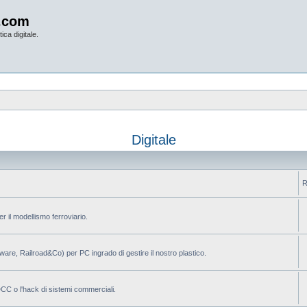
.com
ica digitale.
Digitale
R
per il modellismo ferroviario.
ilware, Railroad&Co) per PC ingrado di gestire il nostro plastico.
 DCC o l'hack di sistemi commerciali.