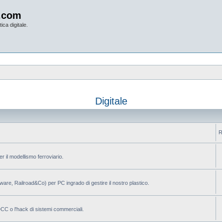
.com
ica digitale.
Digitale
R
per il modellismo ferroviario.
ilware, Railroad&Co) per PC ingrado di gestire il nostro plastico.
 DCC o l'hack di sistemi commerciali.