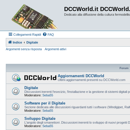
DCCWorld.it DCCWorld
Dedicato alla diffusione della cultura fermodellist
Collegamenti Rapidi
FAQ
Indice
Digitale
Argomenti senza risposta
Argomenti attivi
Forum
Aggiornamenti DCCWorld
Ultimi aggiornamenti presenti su DCCWorld.com
Digitale
Discussioni inerenti l'esecizio, l'installazione e la gestione di sistemi digitali 
Moderatore:
Seba55
Software per il Digitale
Sezione dedicata alle discussioni riguardanti tutti i software (Windigipet, Ra
Moderatore:
Seba55
Sviluppo Digitale
L'angolo degli smanettoni .Discussioni inerenti lo sviluppo di nuovi progetti
Moderatore:
Seba55