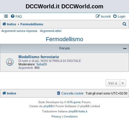
DCCWorld.it DCCWorld.com
FAQ
Iscriviti
Login
Indice
Fermodellismo
Argomenti senza risposta
Argomenti attivi
e
Fermodellismo
r
c
Forum
a
Modellismo ferroviario
Di tutto e di più, NON SI PARLA DI DIGITALE
Moderatore:
Seba55
Argomenti:
493
Vai a
Indice
Cancella cookie
Tutti gli orari sono
UTC+02:00
Style Developer by ©
GTA game
Forum.
Creato da
phpBB
® Forum Software © phpBB Limited
Traduzione Italiana
phpBB-Italia.it
Privacy
|
Condizioni