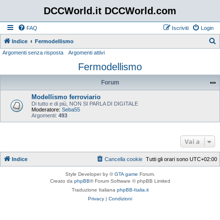
DCCWorld.it DCCWorld.com
FAQ
Iscriviti
Login
Indice
Fermodellismo
Argomenti senza risposta
Argomenti attivi
e
Fermodellismo
r
c
Forum
a
Modellismo ferroviario
Di tutto e di più, NON SI PARLA DI DIGITALE
Moderatore:
Seba55
Argomenti:
493
Vai a
Indice
Cancella cookie
Tutti gli orari sono
UTC+02:00
Style Developer by ©
GTA game
Forum.
Creato da
phpBB
® Forum Software © phpBB Limited
Traduzione Italiana
phpBB-Italia.it
Privacy
|
Condizioni