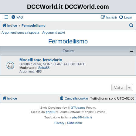
DCCWorld.it DCCWorld.com
FAQ
Iscriviti
Login
Indice
Fermodellismo
Argomenti senza risposta
Argomenti attivi
e
Fermodellismo
r
c
Forum
a
Modellismo ferroviario
Di tutto e di più, NON SI PARLA DI DIGITALE
Moderatore:
Seba55
Argomenti:
493
Vai a
Indice
Cancella cookie
Tutti gli orari sono
UTC+02:00
Style Developer by ©
GTA game
Forum.
Creato da
phpBB
® Forum Software © phpBB Limited
Traduzione Italiana
phpBB-Italia.it
Privacy
|
Condizioni