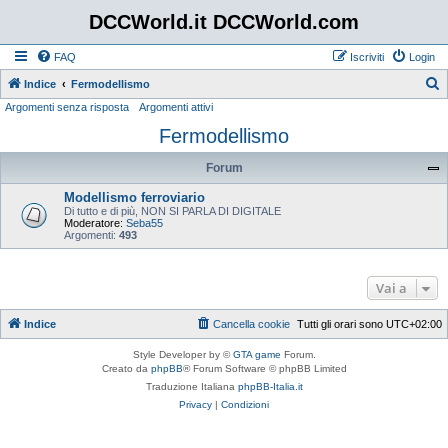
DCCWorld.it DCCWorld.com
FAQ
Iscriviti
Login
Indice
Fermodellismo
Argomenti senza risposta
Argomenti attivi
e
Fermodellismo
r
c
Forum
a
Modellismo ferroviario
Di tutto e di più, NON SI PARLA DI DIGITALE
Moderatore:
Seba55
Argomenti:
493
Vai a
Indice
Cancella cookie
Tutti gli orari sono
UTC+02:00
Style Developer by ©
GTA game
Forum.
Creato da
phpBB
® Forum Software © phpBB Limited
Traduzione Italiana
phpBB-Italia.it
Privacy
|
Condizioni